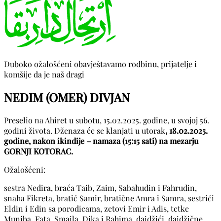
Duboko ožalošćeni obavještavamo rodbinu, prijatelje i
komšije da je naš dragi
NEDIM (OMER) DIVJAN
Preselio na Ahiret u subotu, 15.02.2025. godine, u svojoj 56.
godini života. Dženaza će se klanjati u utorak
, 18.02.2025.
godine, nakon ikindije – namaza (15:15 sati) na mezarju
GORNJI KOTORAC.
Ožalošćeni:
sestra Nedira, braća Taib, Zaim, Sabahudin i Fahrudin,
snaha Fikreta, bratić Samir, bratične Amra i Samra, sestrići
Eldin i Edin sa porodicama, zetovi Emir i Adis, tetke
Muniba, Fata, Smaila, Dika i Rahima, daidžići, daidžične,