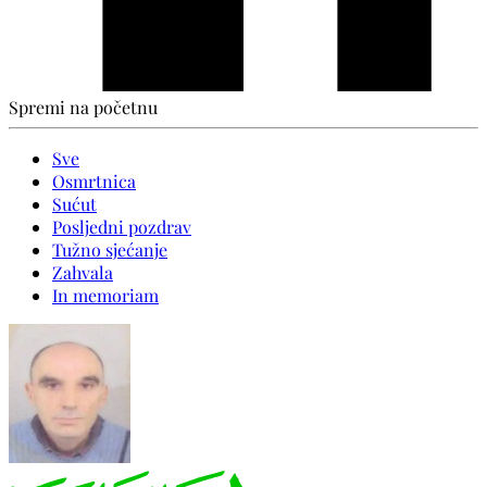
Spremi na početnu
Sve
Osmrtnica
Sućut
Posljedni pozdrav
Tužno sjećanje
Zahvala
In memoriam