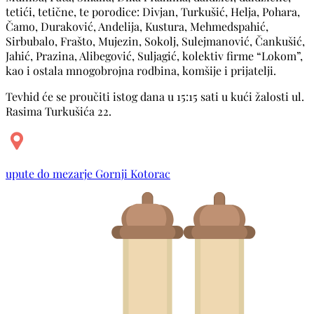
tetići, tetične, te porodice: Divjan, Turkušić, Helja, Pohara,
Čamo, Duraković, Andelija, Kustura, Mehmedspahić,
Sirbubalo, Frašto, Mujezin, Sokolj, Sulejmanović, Čankušić,
Jahić, Prazina, Alibegović, Suljagić, kolektiv firme “Lokom”,
kao i ostala mnogobrojna rodbina, komšije i prijatelji.
Tevhid će se proučiti istog dana u 15:15 sati u kući žalosti ul.
Rasima Turkušića 22.
upute do mezarje Gornji Kotorac