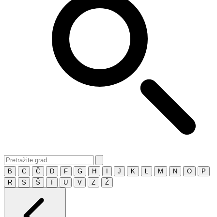
B
C
Č
D
F
G
H
I
J
K
L
M
N
O
P
R
S
Š
T
U
V
Z
Ž