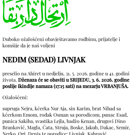
Duboko ožalošćeni obavještavamo rodbinu, prijatelje i
komšije da je naš voljeni
NEDIM (SEDAD) LIVNJAK
preselio na Ahiret u nedjelju, 31. 5. 2026. godine u 41. godini
života.
Dženaza će se obaviti u SRIJEDU, 3. 6. 2026. godine
poslije ikindije namaza (17:15 sati) na mezarju VRBANJUŠA.
Ožalošćeni:
supruga Nejra, kćerka Nur Aja, sin Karim, brat Nihad sa
kćerkom Emom, rođak Osman sa porodicom, punac Esad,
punica Sakiba, svastika Lejla, badžo Kenan, drugovi Dino
Branković, Magla, Ćata, Struja, Boske, Jakub, Dakac, Semir,
Nerko, Ogi, Denis te porodice: Livnjak, Kahrović,