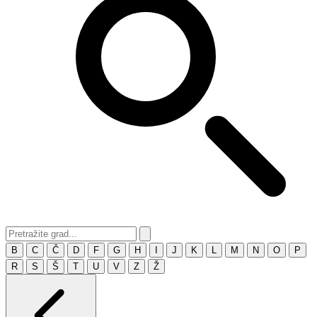
B
C
Č
D
F
G
H
I
J
K
L
M
N
O
P
R
S
Š
T
U
V
Z
Ž