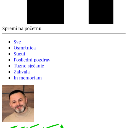
Spremi na početnu
Sve
Osmrtnica
Sućut
Posljedni pozdrav
Tužno sjećanje
Zahvala
In memoriam