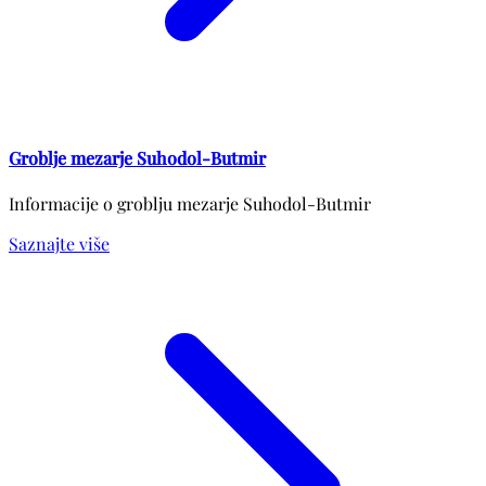
Groblje mezarje Suhodol-Butmir
Informacije o groblju mezarje Suhodol-Butmir
Saznajte više