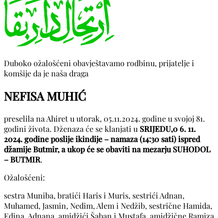
Duboko ožalošćeni obavještavamo rodbinu, prijatelje i
komšije da je naša draga
NEFISA MUHIĆ
preselila na Ahiret u utorak, 05.11.2024. godine u svojoj 81.
godini života. Dženaza će se klanjati u
SRIJEDU,0 6. 11.
2024. godine poslije ikindije – namaza (14:30 sati) ispred
džamije Butmir, a ukop će se obaviti na mezarju SUHODOL
– BUTMIR
.
Ožalošćeni:
sestra Muniba, bratići Haris i Muris, sestrići Adnan,
Muhamed, Jasmin, Nedim, Alem i Nedžib, sestrične Hamida,
Edina, Adnana, amidžići Šaban i Mustafa, amidžične Ramiza