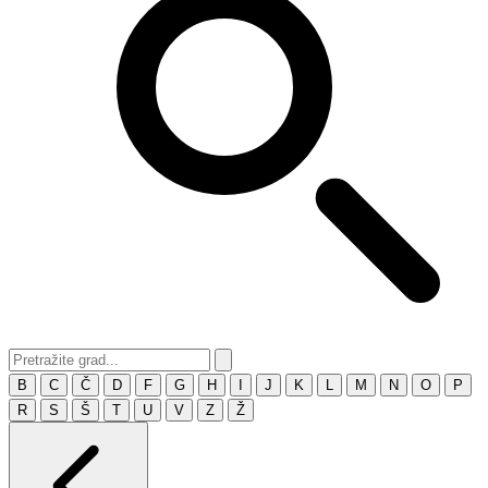
B
C
Č
D
F
G
H
I
J
K
L
M
N
O
P
R
S
Š
T
U
V
Z
Ž