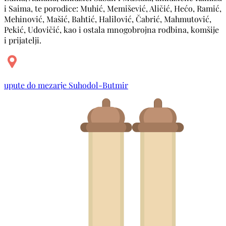
i Saima, te porodice: Muhić, Memišević, Aličić, Hećo, Ramić,
Mehinović, Mašić, Bahtić, Halilović, Čabrić, Mahmutović,
Pekić, Udovičić, kao i ostala mnogobrojna rodbina, komšije
i prijatelji.
upute do mezarje Suhodol-Butmir