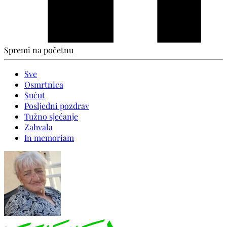
Spremi na početnu
Sve
Osmrtnica
Sućut
Posljedni pozdrav
Tužno sjećanje
Zahvala
In memoriam