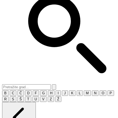
B
C
Č
D
F
G
H
I
J
K
L
M
N
O
P
R
S
Š
T
U
V
Z
Ž