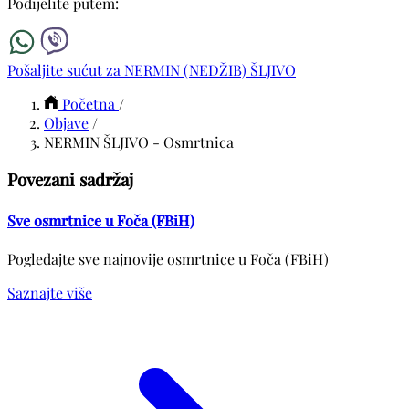
Podijelite putem:
Pošaljite sućut za NERMIN (NEDŽIB) ŠLJIVO
Početna
/
Objave
/
NERMIN ŠLJIVO - Osmrtnica
Povezani sadržaj
Sve osmrtnice u Foča (FBiH)
Pogledajte sve najnovije osmrtnice u Foča (FBiH)
Saznajte više