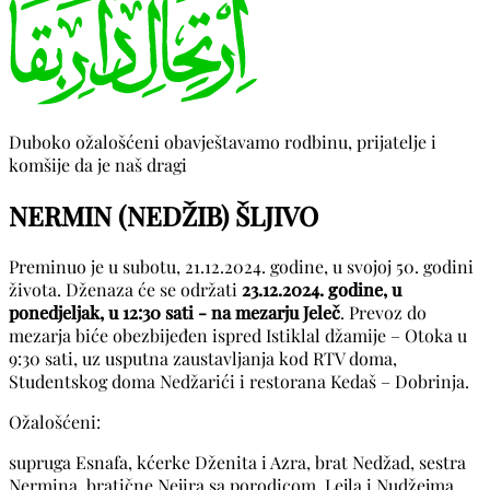
Duboko ožalošćeni obavještavamo rodbinu, prijatelje i
komšije da je naš dragi
NERMIN (NEDŽIB) ŠLJIVO
Preminuo je u subotu, 21.12.2024. godine, u svojoj 50. godini
života. Dženaza će se održati
23.12.2024. godine, u
ponedjeljak, u 12:30 sati - na mezarju Jeleč
. Prevoz do
mezarja biće obezbijeđen ispred Istiklal džamije – Otoka u
9:30 sati, uz usputna zaustavljanja kod RTV doma,
Studentskog doma Nedžarići i restorana Kedaš – Dobrinja.
Ožalošćeni:
supruga Esnafa, kćerke Dženita i Azra, brat Nedžad, sestra
Nermina, bratične Nejira sa porodicom, Lejla i Nudžejma,