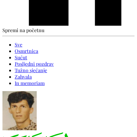
Spremi na početnu
Sve
Osmrtnica
Sućut
Posljedni pozdrav
Tužno sjećanje
Zahvala
In memoriam