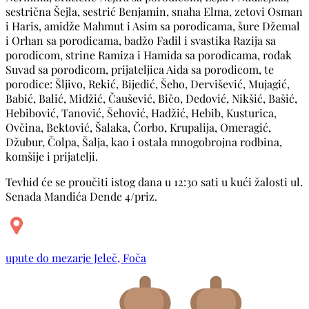
sestrična Šejla, sestrić Benjamin, snaha Elma, zetovi Osman
i Haris, amidže Mahmut i Asim sa porodicama, šure Džemal
i Orhan sa porodicama, badžo Fadil i svastika Razija sa
porodicom, strine Ramiza i Hamida sa porodicama, rođak
Suvad sa porodicom, prijateljica Aida sa porodicom, te
porodice: Šljivo, Rekić, Bijedić, Šeho, Dervišević, Mujagić,
Babić, Balić, Midžić, Čaušević, Bičo, Dedović, Nikšić, Bašić,
Hebibović, Tanović, Šehović, Hadžić, Hebib, Kusturica,
Ovčina, Bektović, Šalaka, Čorbo, Krupalija, Omeragić,
Džubur, Čolpa, Šalja, kao i ostala mnogobrojna rodbina,
komšije i prijatelji.
Tevhid će se proučiti istog dana u 12:30 sati u kući žalosti ul.
Senada Mandića Dende 4/priz.
upute do mezarje Jeleč, Foča