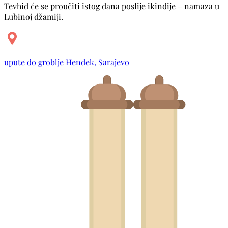
Tevhid će se proučiti istog dana poslije ikindije – namaza u
Lubinoj džamiji.
upute do groblje Hendek, Sarajevo