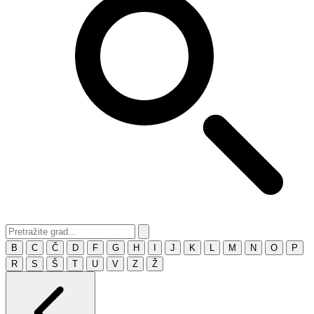
B
C
Č
D
F
G
H
I
J
K
L
M
N
O
P
R
S
Š
T
U
V
Z
Ž