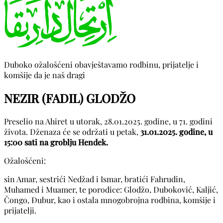
Duboko ožalošćeni obavještavamo rodbinu, prijatelje i
komšije da je naš dragi
NEZIR (FADIL) GLODŽO
Preselio na Ahiret u utorak, 28.01.2025. godine, u 71. godini
života. Dženaza će se održati u petak,
31.01.2025. godine, u
15:00 sati na groblju Hendek.
Ožalošćeni:
sin Amar, sestrići Nedžad i Ismar, bratići Fahrudin,
Muhamed i Muamer, te porodice: Glodžo, Duboković, Kaljić,
Čongo, Đubur, kao i ostala mnogobrojna rodbina, komšije i
prijatelji.