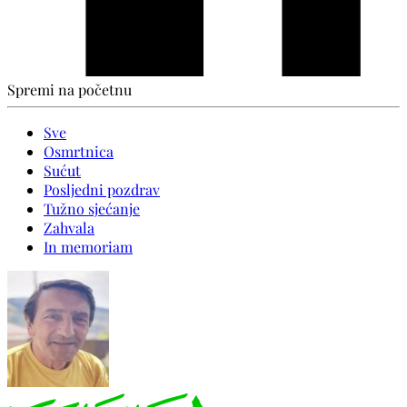
Spremi na početnu
Sve
Osmrtnica
Sućut
Posljedni pozdrav
Tužno sjećanje
Zahvala
In memoriam