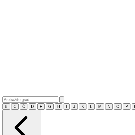
B
C
Č
D
F
G
H
I
J
K
L
M
N
O
P