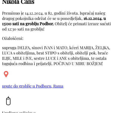
Nikola Ćališ
Preminuo je 14.12.2024. u 82. godini života. Ispraćaj našeg
dragog pokojnika održat će se u ponedjeljak,
16.12.2024. u
13:00 sati na groblju Podbor.
Obitelj će primati izraze sućuti
od 12:30 sati na groblju!
Ožalošćeni:
supruga DELFA, sinovi IVAN i MATO, kćeri MARIJA, ŽELJKA,
LUCA s obiteljima, brat STIPO s obitelji, obitelji pok. braće
ILIJE, MILE i IVE, sestre LUCE i ANE s obiteljima, te ostala
tugujuća rodbina i prijatelji. POČIVAO U MIRU BOŽJEM!
upute do groblje u Podboru, Rama
Upaljeno svijeća: 0