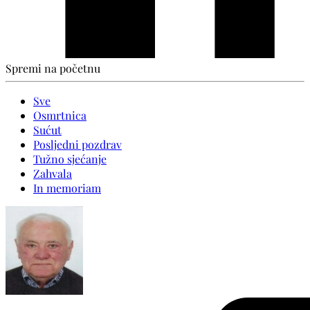
Spremi na početnu
Sve
Osmrtnica
Sućut
Posljedni pozdrav
Tužno sjećanje
Zahvala
In memoriam