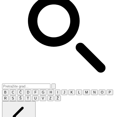
B
C
Č
D
F
G
H
I
J
K
L
M
N
O
P
R
S
Š
T
U
V
Z
Ž