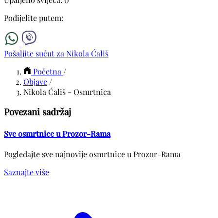
Podijelite putem:
Pošaljite sućut za Nikola Ćališ
Početna
/
Objave
/
Nikola Ćališ - Osmrtnica
Povezani sadržaj
Sve osmrtnice u Prozor-Rama
Pogledajte sve najnovije osmrtnice u Prozor-Rama
Saznajte više