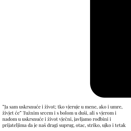
”Ja sam uskrsnuće i život; tko vjeruje u mene, ako i umre,
živjet će” Tužnim srcem i s bolom u duši, ali s vjerom i
nadom u uskrsnuće i život vječni, javljamo rodbini i
prijateljima da je naš dragi suprug, otac, striko, ujko i tetak