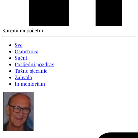
Spremi na početnu
Sve
Osmrtnica
Sućut
Posljedni pozdrav
Tužno sjećanje
Zahvala
In memoriam