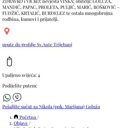
ZDRAVKO i VICKO; nevjesta VINKA; obitelji: GOLUŽA,
MANDIĆ, PAPAC, PROLETA, PULJIĆ, MARIĆ, BOŠKOVIĆ –
FUDŽIĆ, KRTALIĆ, BURĐELEZ te ostala mnogobrojna
rodbina, kumovi i prijatelji.
upute do groblje Sv.Ante Trijebanj
Upaljeno svijeća: 4
Podijelite putem:
Pošaljite sućut za Nikola (pok. Marijana) Goluža
Početna
/
Objave
/