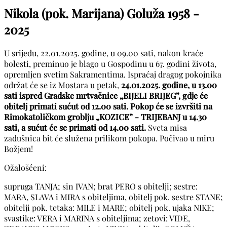
Nikola (pok. Marijana) Goluža
1958 -
2025
U srijedu, 22.01.2025. godine, u 09.00 sati, nakon kraće
bolesti, preminuo je blago u Gospodinu u 67. godini života,
opremljen svetim Sakramentima. Ispraćaj dragog pokojnika
održat će se iz Mostara u petak,
24.01.2025. godine, u 13.00
sati ispred Gradske mrtvačnice „BIJELI BRIJEG”, gdje će
obitelj primati sućut od 12.00 sati.
Pokop će se izvršiti na
Rimokatoličkom groblju „KOZICE” - TRIJEBANJ u 14.30
sati, a sućut će se primati od 14.00 sati.
Sveta misa
zadušnica bit će služena prilikom pokopa. Počivao u miru
Božjem!
Ožalošćeni:
supruga TANJA; sin IVAN; brat PERO s obitelji; sestre:
MARA, SLAVA i MIRA s obiteljima, obitelj pok. sestre STANE;
obitelji pok. tetaka: MILE i MARE; obitelj pok. ujaka NIKE;
svastike: VERA i MARINA s obiteljima; zetovi: VIDE,