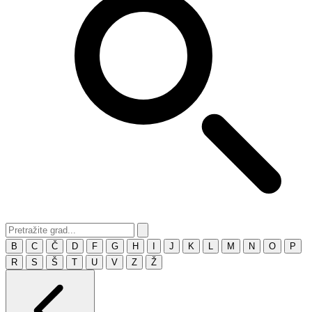
B
C
Č
D
F
G
H
I
J
K
L
M
N
O
P
R
S
Š
T
U
V
Z
Ž