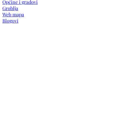
Općine i gradovi
Groblja
Web mapa
Blogovi