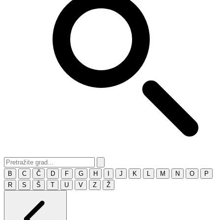
B
C
Č
D
F
G
H
I
J
K
L
M
N
O
P
R
S
Š
T
U
V
Z
Ž