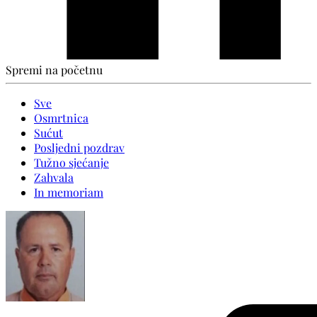
Spremi na početnu
Sve
Osmrtnica
Sućut
Posljedni pozdrav
Tužno sjećanje
Zahvala
In memoriam