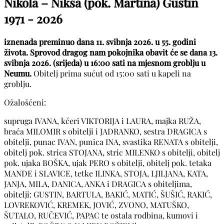
Nikola – Nikša (pok. Martina) Gustin
1971 - 2026
iznenada preminuo dana 11. svibnja 2026. u 55. godini
života. Sprovod dragog nam pokojnika obavit će se dana 13.
svibnja 2026. (srijeda) u 16:00 sati na mjesnom groblju u
Neumu.
Obitelj prima sućut od 15:00 sati u kapeli na
groblju.
Ožalošćeni:
supruga IVANA, kćeri VIKTORIJA i LAURA, majka RUŽA,
braća MILOMIR s obitelji i JADRANKO, sestra DRAGICA s
obitelji, punac IVAN, punica INA, svastika RENATA s obitelji,
obitelj pok. strica STOJANA, stric MILENKO s obitelji, obitelj
pok. ujaka BOŠKA, ujak PERO s obitelji, obitelj pok. tetaka
MANDE i SLAVICE, tetke ILINKA, STOJA, LJILJANA, KATA,
JANJA, MILA, DANICA, ANKA i DRAGICA s obiteljima,
obitelji: GUSTIN, BARTULA, BAKIĆ, MATIĆ, ŠUŠIĆ, RAKIĆ,
LOVREKOVIĆ, KREMEK, JOVIĆ, ZVONO, MATUŠKO,
ŠUTALO, RUČEVIĆ, PAPAC te ostala rodbina, kumovi i