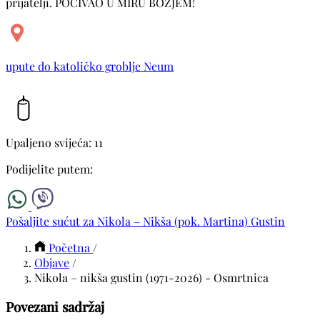
prijatelji. POČIVAO U MIRU BOŽJEM!
upute do katoličko groblje Neum
Upaljeno svijeća: 11
Podijelite putem:
Pošaljite sućut za Nikola – Nikša (pok. Martina) Gustin
Početna
/
Objave
/
Nikola – nikša gustin (1971-2026) - Osmrtnica
Povezani sadržaj