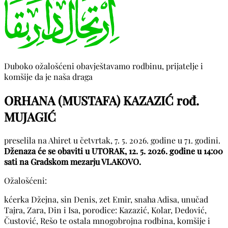
Duboko ožalošćeni obavještavamo rodbinu, prijatelje i
komšije da je naša draga
ORHANA (MUSTAFA) KAZAZIĆ rođ.
MUJAGIĆ
preselila na Ahiret u četvrtak, 7. 5. 2026. godine u 71. godini.
Dženaza će se obaviti u UTORAK, 12. 5. 2026. godine u 14:00
sati na Gradskom mezarju VLAKOVO.
Ožalošćeni:
kćerka Džejna, sin Denis, zet Emir, snaha Adisa, unučad
Tajra, Zara, Din i Isa, porodice: Kazazić, Kolar, Dedović,
Čustović, Rešo te ostala mnogobrojna rodbina, komšije i