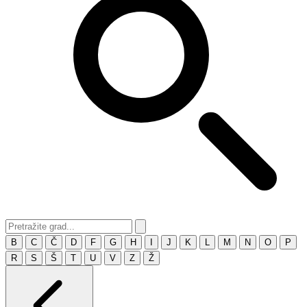
B
C
Č
D
F
G
H
I
J
K
L
M
N
O
P
R
S
Š
T
U
V
Z
Ž