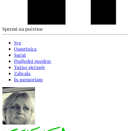
Spremi na početnu
Sve
Osmrtnica
Sućut
Posljedni pozdrav
Tužno sjećanje
Zahvala
In memoriam