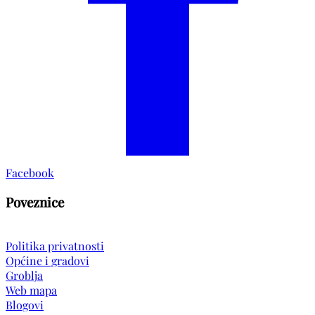
Facebook
Poveznice
Politika privatnosti
Općine i gradovi
Groblja
Web mapa
Blogovi