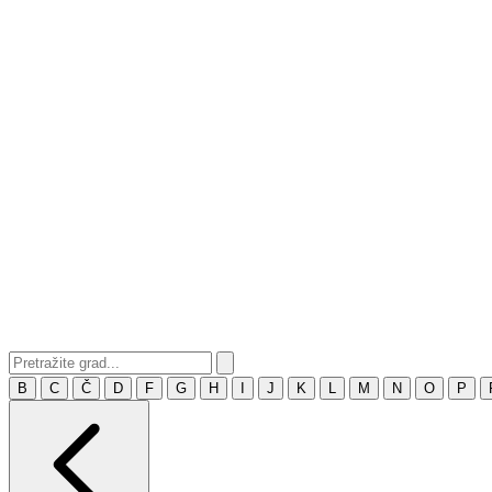
B
C
Č
D
F
G
H
I
J
K
L
M
N
O
P