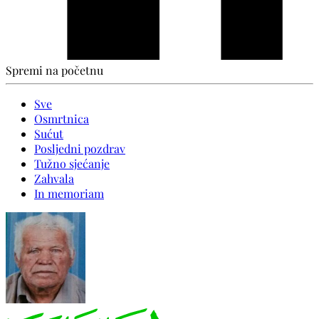
Spremi na početnu
Sve
Osmrtnica
Sućut
Posljedni pozdrav
Tužno sjećanje
Zahvala
In memoriam