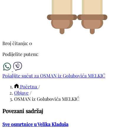
Broj čitanja: 0
Podijelite putem:
Pošaljite sućut za OSMAN iz Golubovića MELKIĆ
Početna
/
Objave
/
OSMAN iz Golubovića MELKIĆ
Povezani sadržaj
Sve osmrtnice u Velika Kladuša