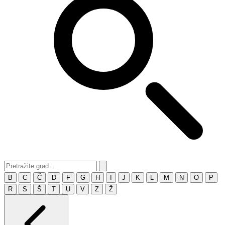
B
C
Č
D
F
G
H
I
J
K
L
M
N
O
P
R
S
Š
T
U
V
Z
Ž