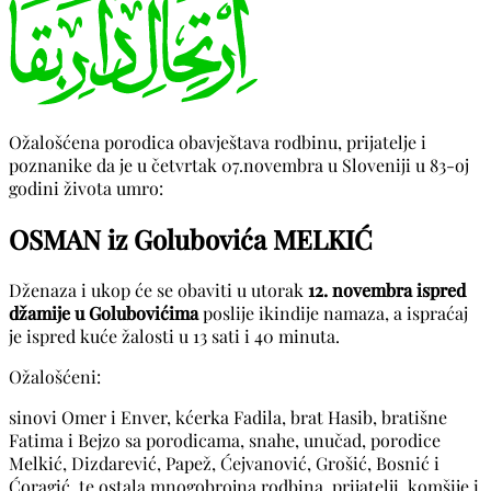
Ožalošćena porodica obavještava rodbinu, prijatelje i
poznanike da je u četvrtak 07.novembra u Sloveniji u 83-oj
godini života umro:
OSMAN iz Golubovića MELKIĆ
Dženaza i ukop će se obaviti u utorak
12. novembra ispred
džamije u Golubovićima
poslije ikindije namaza, a ispraćaj
je ispred kuće žalosti u 13 sati i 40 minuta.
Ožalošćeni:
sinovi Omer i Enver, kćerka Fadila, brat Hasib, bratišne
Fatima i Bejzo sa porodicama, snahe, unučad, porodice
Melkić, Dizdarević, Papež, Ćejvanović, Grošić, Bosnić i
Ćoragić, te ostala mnogobrojna rodbina, prijatelji, komšije i