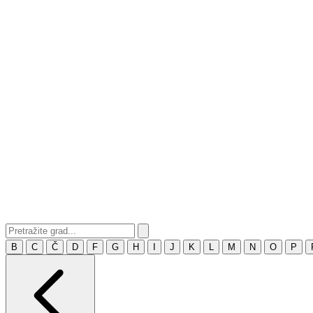
B
C
Č
D
F
G
H
I
J
K
L
M
N
O
P