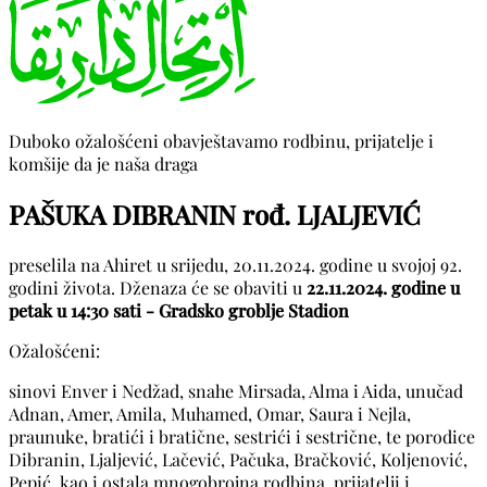
Duboko ožalošćeni obavještavamo rodbinu, prijatelje i
komšije da je naša draga
PAŠUKA DIBRANIN rođ. LJALJEVIĆ
preselila na Ahiret u srijedu, 20.11.2024. godine u svojoj 92.
godini života. Dženaza će se obaviti u
22.11.2024. godine u
petak u 14:30 sati - Gradsko groblje Stadion
Ožalošćeni:
sinovi Enver i Nedžad, snahe Mirsada, Alma i Aida, unučad
Adnan, Amer, Amila, Muhamed, Omar, Saura i Nejla,
praunuke, bratići i bratične, sestrići i sestrične, te porodice
Dibranin, Ljaljević, Lačević, Pačuka, Bračković, Koljenović,
Pepić, kao i ostala mnogobrojna rodbina, prijatelji i