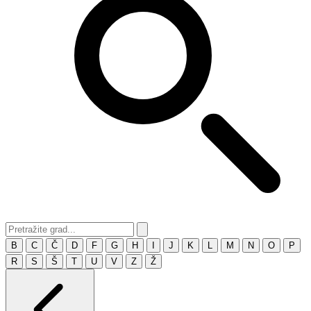
B
C
Č
D
F
G
H
I
J
K
L
M
N
O
P
R
S
Š
T
U
V
Z
Ž