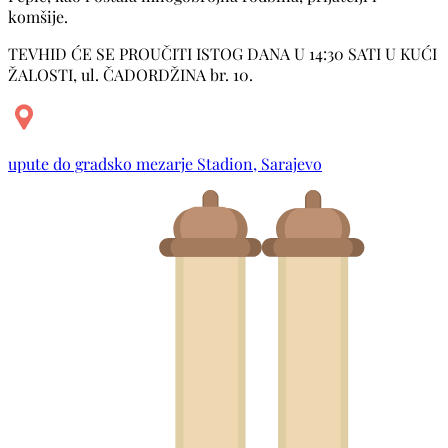
komšije.
TEVHID ĆE SE PROUČITI ISTOG DANA U 14:30 SATI U KUĆI
ŽALOSTI, ul. ČADORDŽINA br. 10.
upute do gradsko mezarje Stadion, Sarajevo