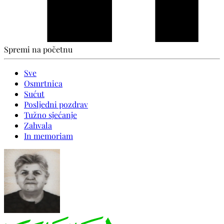
Spremi na početnu
Sve
Osmrtnica
Sućut
Posljedni pozdrav
Tužno sjećanje
Zahvala
In memoriam