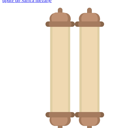
upute do Šarića mezarje