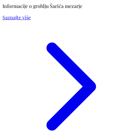
Informacije o groblju Šarića mezarje
Saznajte više