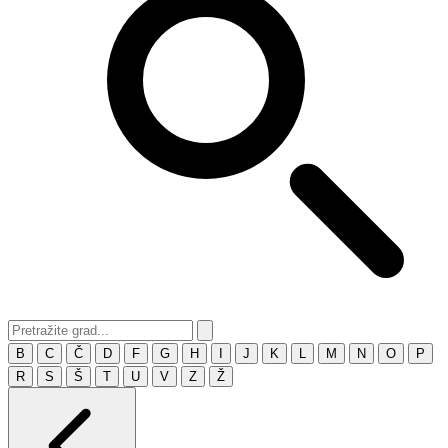
B
C
Č
D
F
G
H
I
J
K
L
M
N
O
P
R
S
Š
T
U
V
Z
Ž