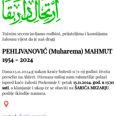
Tužnim srcem javljamo rodbini, prijateljima i komšijama
žalosnu vijest da je naš dragi
PEHLIVANOVIĆ (Muharema) MAHMUT
1954 - 2024
Dana:13.11.2024.g nakon kraće bolesti u 71-oj godini života
preselio na Ahiret. Dženaza milog nam rahmetlije polazi
ispred kuće žalosti Prekounje U petak
15.11.2024. god. u 13:30
sati
, a klanjanje i ukop će se obaviti na
ŠARIĆA MEZARJU
poslije ikindije namaza.