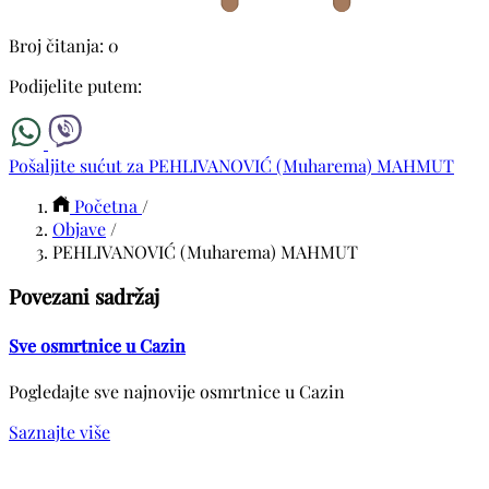
Broj čitanja: 0
Podijelite putem:
Pošaljite sućut za PEHLIVANOVIĆ (Muharema) MAHMUT
Početna
/
Objave
/
PEHLIVANOVIĆ (Muharema) MAHMUT
Povezani sadržaj
Sve osmrtnice u Cazin
Pogledajte sve najnovije osmrtnice u Cazin
Saznajte više