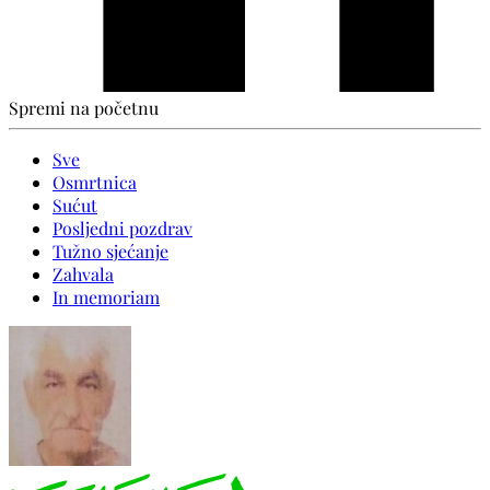
Spremi na početnu
Sve
Osmrtnica
Sućut
Posljedni pozdrav
Tužno sjećanje
Zahvala
In memoriam