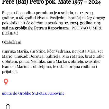
Pere (Baf) Petro pok. Mate
1957 - 2024
Blago u Gospodinu preminuo je u srijedu, 11. 12. 2024.
godine, u 68. godini života. Posljednji ispraćaj našeg dragog
pokojnika bit će održan u petak,
13. 12. 2024. godine, u 15
sati na groblju Sv. Petra u Rapovinam
a. POČIVAO U MIRU
BOŽJEM!
Ožalošćeni:
supruga Marija, sin Stipe, kćer Vedrana, nevjesta Maja, zet
Mario, unučad: Dorotea, Gabriela, Mia i Mateo, brat Zlatko
s obitelji, punac Nediljko, šura Marko s obitelji, svastike:
Ivanka i Marina s obiteljima, te ostala brojna rodbina i
prijatelji.
upute do Groblje Sv.Petra, Rapovine