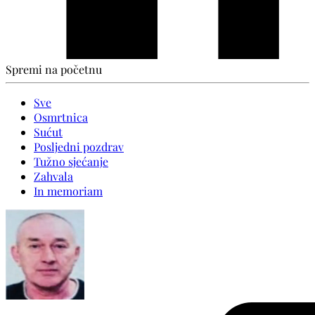
Spremi na početnu
Sve
Osmrtnica
Sućut
Posljedni pozdrav
Tužno sjećanje
Zahvala
In memoriam