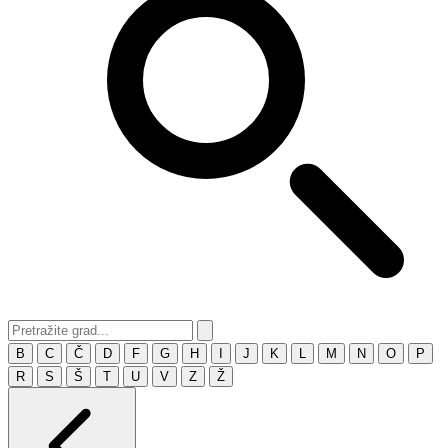
B
C
Č
D
F
G
H
I
J
K
L
M
N
O
P
R
S
Š
T
U
V
Z
Ž