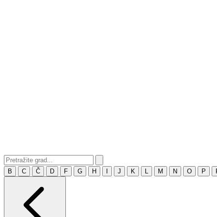
B
C
Č
D
F
G
H
I
J
K
L
M
N
O
P