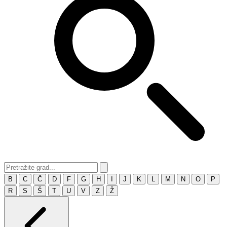
B
C
Č
D
F
G
H
I
J
K
L
M
N
O
P
R
S
Š
T
U
V
Z
Ž