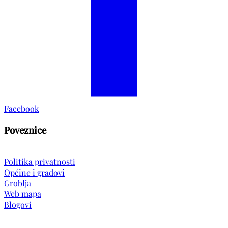
Facebook
Poveznice
Politika privatnosti
Općine i gradovi
Groblja
Web mapa
Blogovi