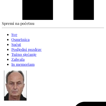
Spremi na početnu
Sve
Osmrtnica
Sućut
Posljedni pozdrav
Tužno sjećanje
Zahvala
In memoriam