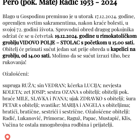
Pero (pok. Mate) Radić
1953 - 2024
Blago u Gospodinu preminuo je u utorak 17.12.2024. godine,
opremljen svetim sakramentima, nakon kraće bolesti, u
svojoj 72. godini života. Sprovodni obred dragog pokojnika
održat će se u četvrtak
19.12.2024. godine u rimokatoličkom
groblju VIDOVO POLJE – STOLAC s početkom u 15.00 sati.
Obitelj će primati sućut jedan sat prije obreda u
kapelici na
groblju, od 14.00 sati.
Molimo da se sućut izrazi tiho, bez
rukovanja!
Ožalošćeni:
supruga RUŽA; sin VEDRAN; kćerka LUCIJA; nevjesta
KOLETA; zet JOSIP; sestra OZANA s obitelji; obitelji pok.
braće MILE, SLAVKA i IVANA; ujak ZDRAVKO s obitelji; šura
PETAR s obitelji; svastike: MARIJA i ANGELA s obiteljima;
bratići, bratične, sestrići i sestrične. Ožalošćene obitelji:
Radić, Lukanović, Primorac, Raguž, Papac, Mustapić, Klis,
Vučina te ostala mnogobrojna rodbina i prijatelji.