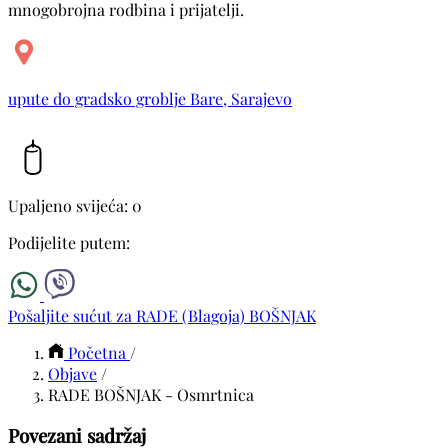
mnogobrojna rodbina i prijatelji.
upute do gradsko groblje Bare, Sarajevo
Upaljeno svijeća: 0
Podijelite putem:
Pošaljite sućut za RADE (Blagoja) BOŠNJAK
Početna
/
Objave
/
RADE BOŠNJAK - Osmrtnica
Povezani sadržaj