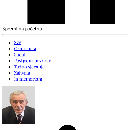
Spremi na početnu
Sve
Osmrtnica
Sućut
Posljedni pozdrav
Tužno sjećanje
Zahvala
In memoriam