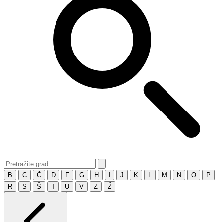
B
C
Č
D
F
G
H
I
J
K
L
M
N
O
P
R
S
Š
T
U
V
Z
Ž