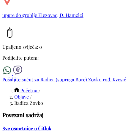
upute do groblje Elezovac, D. Hamzići
Upaljeno svijeća: 0
Podijelite putem:
Pošaljite sućut za Radica (supruga Bore) Zovko rođ. Kvesić
Početna
/
Objave
/
Radica Zovko
Povezani sadržaj
Sve osmrtnice u Čitluk