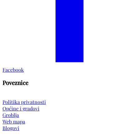
Facebook
Poveznice
Politika privatnosti
Općine i gradovi
Groblja
Web mapa
Blogovi