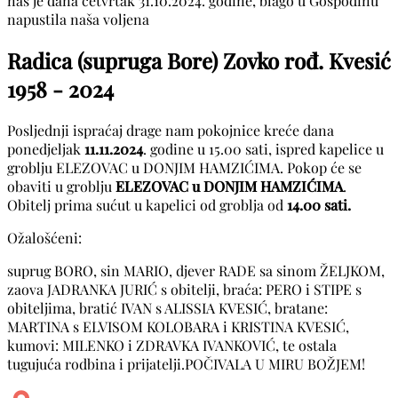
nas je dana četvrtak 31.10.2024. godine, blago u Gospodinu
napustila naša voljena
Radica (supruga Bore) Zovko rođ. Kvesić
1958 - 2024
Posljednji ispraćaj drage nam pokojnice kreće dana
ponedjeljak
11.11.2024
. godine u 15.00 sati, ispred kapelice u
groblju ELEZOVAC u DONJIM HAMZIĆIMA. Pokop će se
obaviti u groblju
ELEZOVAC u DONJIM HAMZIĆIMA
.
Obitelj prima sućut u kapelici od groblja od
14.00 sati.
Ožalošćeni:
suprug BORO, sin MARIO, djever RADE sa sinom ŽELJKOM,
zaova JADRANKA JURIĆ s obitelji, braća: PERO i STIPE s
obiteljima, bratić IVAN s ALISSIA KVESIĆ, bratane:
MARTINA s ELVISOM KOLOBARA i KRISTINA KVESIĆ,
kumovi: MILENKO i ZDRAVKA IVANKOVIĆ, te ostala
tugujuća rodbina i prijatelji.POČIVALA U MIRU BOŽJEM!