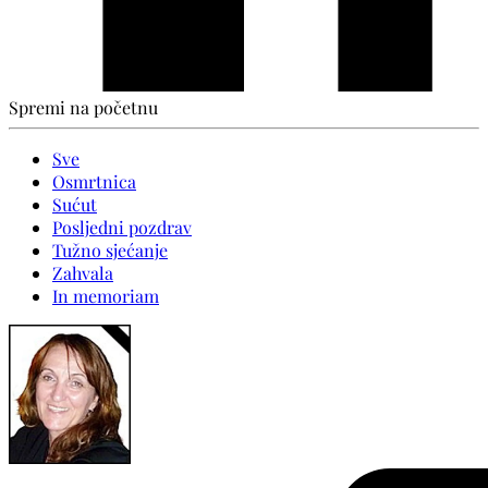
Spremi na početnu
Sve
Osmrtnica
Sućut
Posljedni pozdrav
Tužno sjećanje
Zahvala
In memoriam