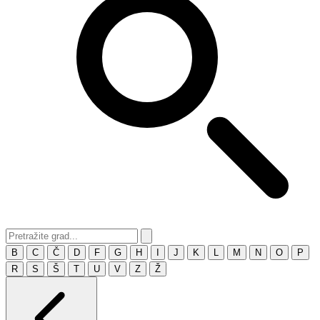
B
C
Č
D
F
G
H
I
J
K
L
M
N
O
P
R
S
Š
T
U
V
Z
Ž