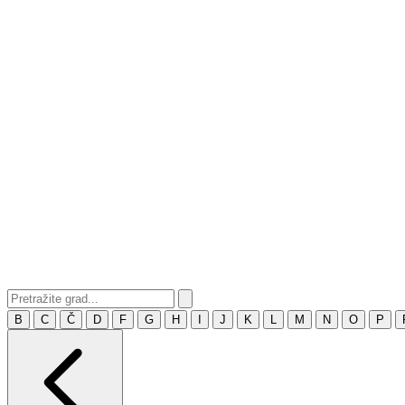
B
C
Č
D
F
G
H
I
J
K
L
M
N
O
P