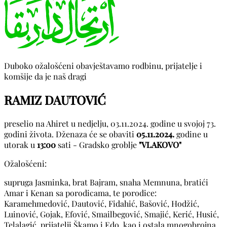
Duboko ožalošćeni obavještavamo rodbinu, prijatelje i
komšije da je naš dragi
RAMIZ DAUTOVIĆ
preselio na Ahiret u nedjelju, 03.11.2024. godine u svojoj 73.
godini života. Dženaza će se obaviti
05.11.2024.
godine u
utorak u
13:00
sati - Gradsko groblje
"VLAKOVO"
Ožalošćeni:
supruga Jasminka, brat Bajram, snaha Memnuna, bratići
Amar i Kenan sa porodicama, te porodice:
Karamehmedović, Dautović, Fidahić, Bašović, Hodžić,
Luinović, Gojak, Efović, Smailbegović, Smajić, Kerić, Husić,
Telalagić, prijatelji Škamo i Edo, kao i ostala mnogobrojna