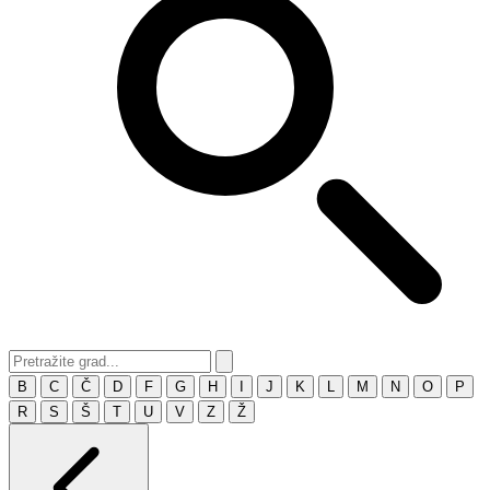
B
C
Č
D
F
G
H
I
J
K
L
M
N
O
P
R
S
Š
T
U
V
Z
Ž