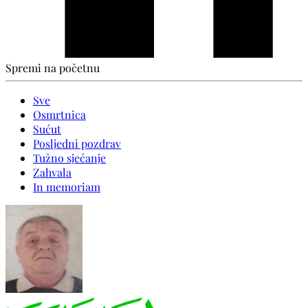
Spremi na početnu
Sve
Osmrtnica
Sućut
Posljedni pozdrav
Tužno sjećanje
Zahvala
In memoriam