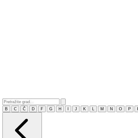
B
C
Č
D
F
G
H
I
J
K
L
M
N
O
P