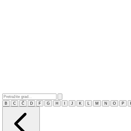
B
C
Č
D
F
G
H
I
J
K
L
M
N
O
P