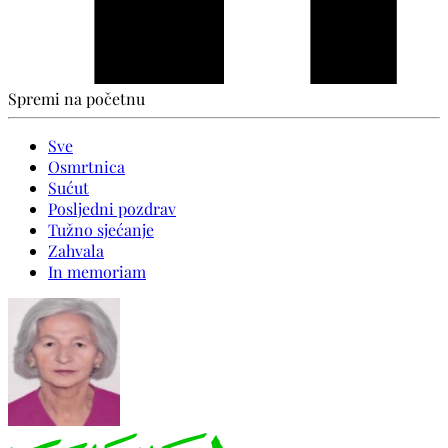
Spremi na početnu
Sve
Osmrtnica
Sućut
Posljedni pozdrav
Tužno sjećanje
Zahvala
In memoriam