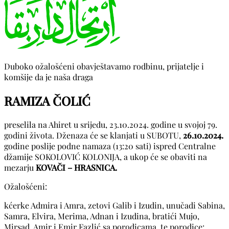
Duboko ožalošćeni obavještavamo rodbinu, prijatelje i
komšije da je naša draga
RAMIZA ČOLIĆ
preselila na Ahiret u srijedu, 23.10.2024. godine u svojoj 79.
godini života. Dženaza će se klanjati u SUBOTU,
26.10.2024.
godine poslije podne namaza (13:20 sati) ispred Centralne
džamije SOKOLOVIĆ KOLONIJA, a ukop će se obaviti na
mezarju
KOVAČI – HRASNICA.
Ožalošćeni:
kćerke Admira i Amra, zetovi Galib i Izudin, unučadi Sabina,
Samra, Elvira, Merima, Adnan i Izudina, bratići Mujo,
Mirsad, Amir i Emir Fazlić sa porodicama, te porodice: