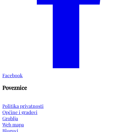
Facebook
Poveznice
Politika privatnosti
Općine i gradovi
Groblja
Web mapa
Blogovi