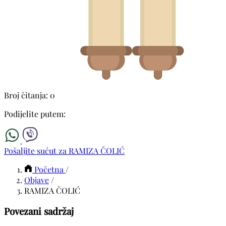
Broj čitanja: 0
Podijelite putem:
Pošaljite sućut za RAMIZA ČOLIĆ
Početna
/
Objave
/
RAMIZA ČOLIĆ
Povezani sadržaj