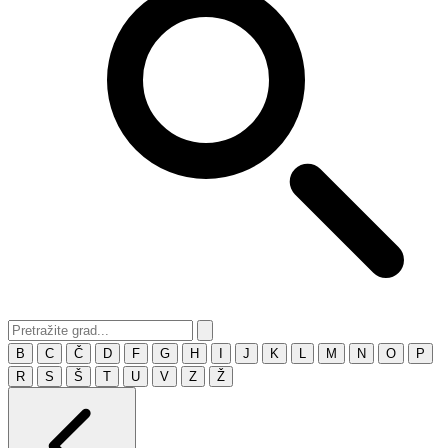
B
C
Č
D
F
G
H
I
J
K
L
M
N
O
P
R
S
Š
T
U
V
Z
Ž