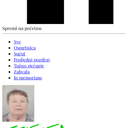
Spremi na početnu
Sve
Osmrtnica
Sućut
Posljedni pozdrav
Tužno sjećanje
Zahvala
In memoriam