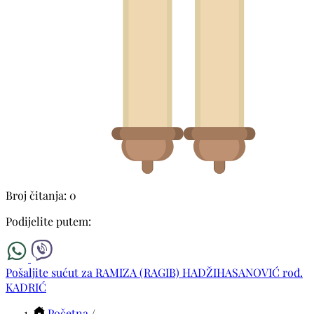
Broj čitanja: 0
Podijelite putem:
Pošaljite sućut za RAMIZA (RAGIB) HADŽIHASANOVIĆ rođ.
KADRIĆ
Početna
/