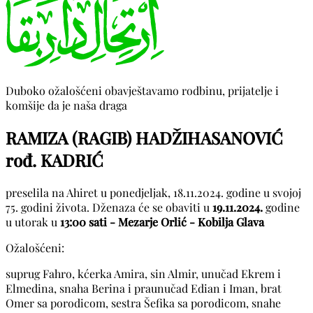
Duboko ožalošćeni obavještavamo rodbinu, prijatelje i
komšije da je naša draga
RAMIZA (RAGIB) HADŽIHASANOVIĆ
rođ. KADRIĆ
preselila na Ahiret u ponedjeljak, 18.11.2024. godine u svojoj
75. godini života. Dženaza će se obaviti u
19.11.2024.
godine
u utorak u
13:00 sati - Mezarje Orlić - Kobilja Glava
Ožalošćeni:
suprug Fahro, kćerka Amira, sin Almir, unučad Ekrem i
Elmedina, snaha Berina i praunučad Edian i Iman, brat
Omer sa porodicom, sestra Šefika sa porodicom, snahe