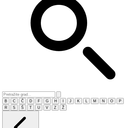
B
C
Č
D
F
G
H
I
J
K
L
M
N
O
P
R
S
Š
T
U
V
Z
Ž