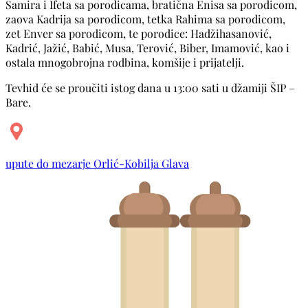
Samira i Ifeta sa porodicama, bratična Enisa sa porodicom,
zaova Kadrija sa porodicom, tetka Rahima sa porodicom,
zet Enver sa porodicom, te porodice: Hadžihasanović,
Kadrić, Jažić, Babić, Musa, Terović, Biber, Imamović, kao i
ostala mnogobrojna rodbina, komšije i prijatelji.
Tevhid će se proučiti istog dana u 13:00 sati u džamiji ŠIP –
Bare.
upute do mezarje Orlić-Kobilja Glava