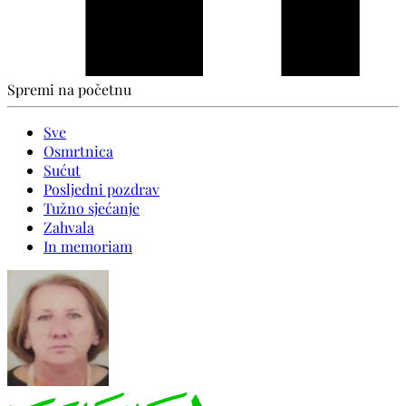
Spremi na početnu
Sve
Osmrtnica
Sućut
Posljedni pozdrav
Tužno sjećanje
Zahvala
In memoriam