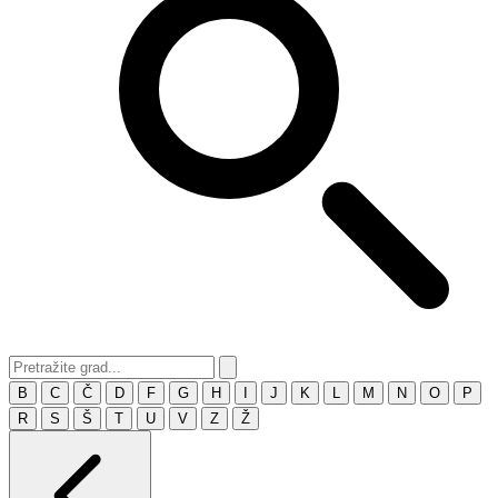
B
C
Č
D
F
G
H
I
J
K
L
M
N
O
P
R
S
Š
T
U
V
Z
Ž