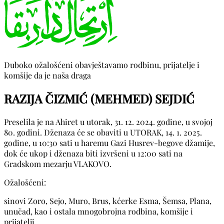
Duboko ožalošćeni obavještavamo rodbinu, prijatelje i
komšije da je naša draga
RAZIJA ČIZMIĆ (MEHMED) SEJDIĆ
Preselila je na Ahiret u utorak, 31. 12. 2024. godine, u svojoj
80. godini. Dženaza će se obaviti u UTORAK, 14. 1. 2025.
godine, u 10:30 sati u haremu Gazi Husrev-begove džamije,
dok će ukop i dženaza biti izvršeni u 12:00 sati na
Gradskom mezarju VLAKOVO.
Ožalošćeni:
sinovi Zoro, Sejo, Muro, Brus, kćerke Esma, Šemsa, Plana,
unučad, kao i ostala mnogobrojna rodbina, komšije i
prijatelji.