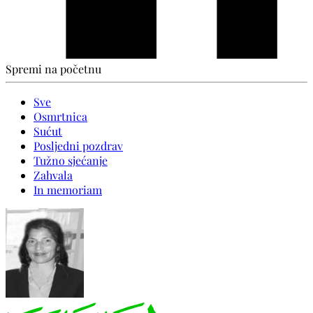
Spremi na početnu
Sve
Osmrtnica
Sućut
Posljedni pozdrav
Tužno sjećanje
Zahvala
In memoriam