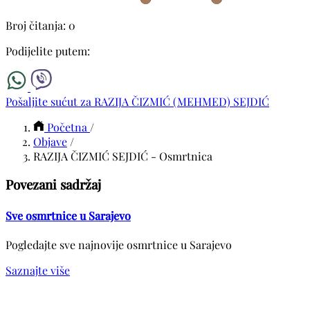
Broj čitanja: 0
Podijelite putem:
Pošaljite sućut za RAZIJA ČIZMIĆ (MEHMED) SEJDIĆ
Početna
/
Objave
/
RAZIJA ČIZMIĆ SEJDIĆ - Osmrtnica
Povezani sadržaj
Sve osmrtnice u Sarajevo
Pogledajte sve najnovije osmrtnice u Sarajevo
Saznajte više