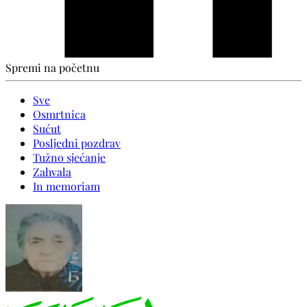
Spremi na početnu
Sve
Osmrtnica
Sućut
Posljedni pozdrav
Tužno sjećanje
Zahvala
In memoriam