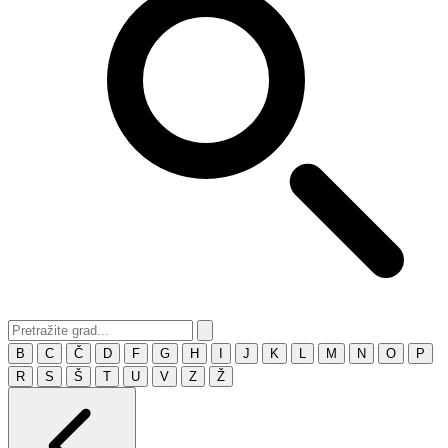
B
C
Č
D
F
G
H
I
J
K
L
M
N
O
P
R
S
Š
T
U
V
Z
Ž