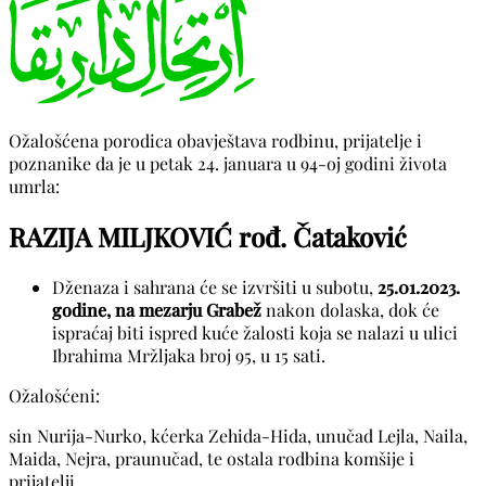
Ožalošćena porodica obavještava rodbinu, prijatelje i
poznanike da je u petak 24. januara u 94-oj godini života
umrla:
RAZIJA MILJKOVIĆ rođ. Čataković
Dženaza i sahrana će se izvršiti u subotu,
25.01.2023.
godine, na mezarju Grabež
nakon dolaska, dok će
ispraćaj biti ispred kuće žalosti koja se nalazi u ulici
Ibrahima Mržljaka broj 95, u 15 sati.
Ožalošćeni:
sin Nurija-Nurko, kćerka Zehida-Hida, unučad Lejla, Naila,
Maida, Nejra, praunučad, te ostala rodbina komšije i
prijatelji.