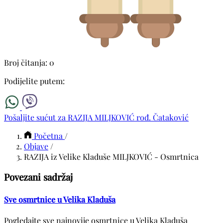
Broj čitanja: 0
Podijelite putem:
Pošaljite sućut za RAZIJA MILJKOVIĆ rođ. Čataković
Početna
/
Objave
/
RAZIJA iz Velike Kladuše MILJKOVIĆ - Osmrtnica
Povezani sadržaj
Sve osmrtnice u Velika Kladuša
Pogledajte sve najnovije osmrtnice u Velika Kladuša