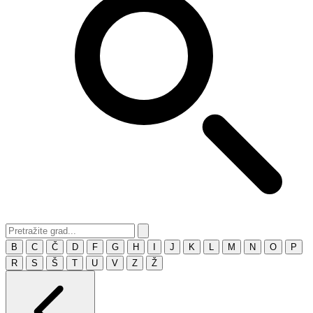
B
C
Č
D
F
G
H
I
J
K
L
M
N
O
P
R
S
Š
T
U
V
Z
Ž