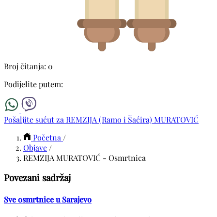
Broj čitanja: 0
Podijelite putem:
Pošaljite sućut za REMZIJA (Ramo i Šaćira) MURATOVIĆ
Početna
/
Objave
/
REMZIJA MURATOVIĆ - Osmrtnica
Povezani sadržaj
Sve osmrtnice u Sarajevo