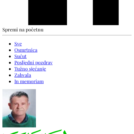
Spremi na početnu
Sve
Osmrtnica
Sućut
Posljedni pozdrav
Tužno sjećanje
Zahvala
In memoriam