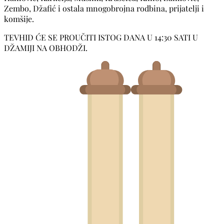
Zembo, Džafić i ostala mnogobrojna rodbina, prijatelji i
komšije.
TEVHID ĆE SE PROUČITI ISTOG DANA U 14:30 SATI U
DŽAMIJI NA OBHODŽI.