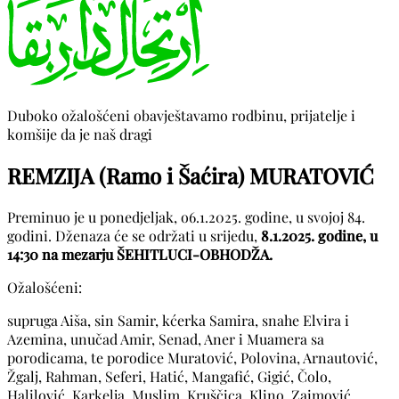
Duboko ožalošćeni obavještavamo rodbinu, prijatelje i
komšije da je naš dragi
REMZIJA (Ramo i Šaćira) MURATOVIĆ
Preminuo je u ponedjeljak, o6.1.2025. godine, u svojoj 84.
godini. Dženaza će se održati u srijedu,
8.1.2025. godine, u
14:30 na mezarju ŠEHITLUCI-OBHODŽA.
Ožalošćeni:
supruga Aiša, sin Samir, kćerka Samira, snahe Elvira i
Azemina, unučad Amir, Senad, Aner i Muamera sa
porodicama, te porodice Muratović, Polovina, Arnautović,
Žgalj, Rahman, Seferi, Hatić, Mangafić, Gigić, Čolo,
Halilović, Karkelja, Muslim, Kruščica, Klino, Zaimović,