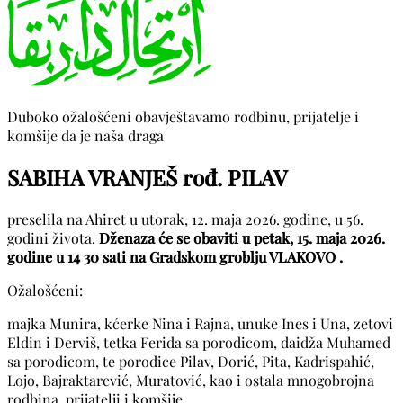
Duboko ožalošćeni obavještavamo rodbinu, prijatelje i
komšije da je naša draga
SABIHA VRANJEŠ rođ. PILAV
preselila na Ahiret u utorak, 12. maja 2026. godine, u 56.
godini života.
Dženaza će se obaviti u petak, 15. maja 2026.
godine u 14 30 sati na Gradskom groblju VLAKOVO .
Ožalošćeni:
majka Munira, kćerke Nina i Rajna, unuke Ines i Una, zetovi
Eldin i Derviš, tetka Ferida sa porodicom, daidža Muhamed
sa porodicom, te porodice Pilav, Dorić, Pita, Kadrispahić,
Lojo, Bajraktarević, Muratović, kao i ostala mnogobrojna
rodbina, prijatelji i komšije.