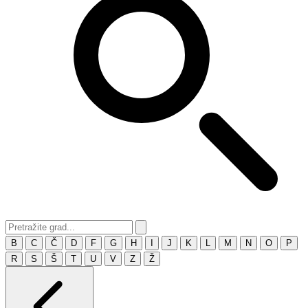
B
C
Č
D
F
G
H
I
J
K
L
M
N
O
P
R
S
Š
T
U
V
Z
Ž