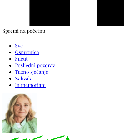
Spremi na početnu
Sve
Osmrtnica
Sućut
Posljedni pozdrav
Tužno sjećanje
Zahvala
In memoriam