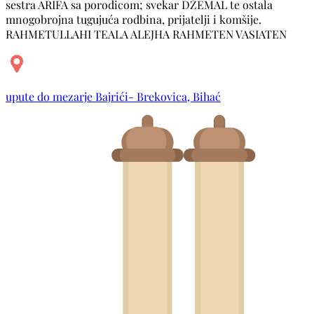
sestra ARIFA sa porodicom; svekar DŽEMAL te ostala
mnogobrojna tugujuća rodbina, prijatelji i komšije.
RAHMETULLAHI TEALA ALEJHA RAHMETEN VASIATEN
upute do mezarje Bajrići- Brekovica, Bihać