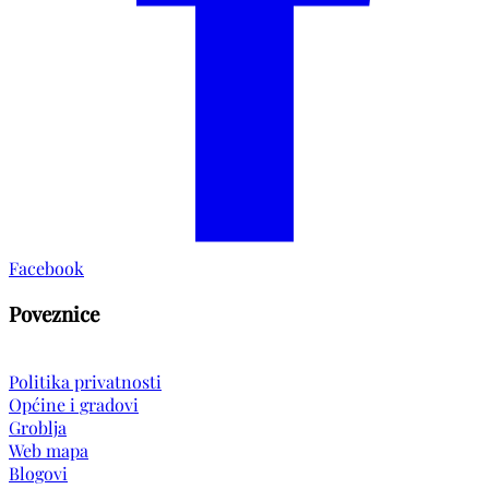
Facebook
Poveznice
Politika privatnosti
Općine i gradovi
Groblja
Web mapa
Blogovi