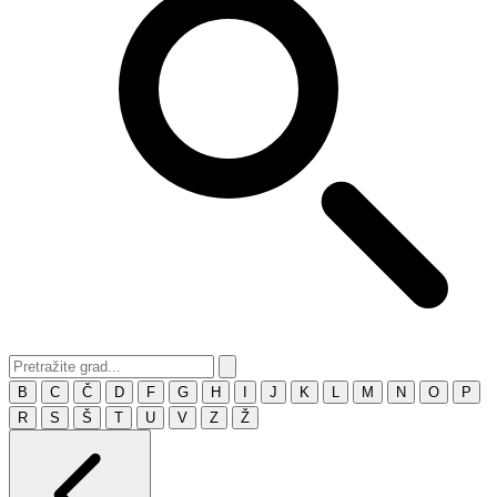
B
C
Č
D
F
G
H
I
J
K
L
M
N
O
P
R
S
Š
T
U
V
Z
Ž