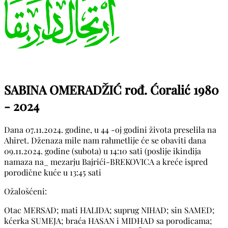
SABINA OMERADŽIĆ rođ. Ćoralić
1980
- 2024
Dana 07.11.2024. godine, u 44 -oj godini života preselila na
Ahiret. Dženaza mile nam rahmetlije će se obaviti dana
09.11.2024. godine (subota) u 14:10 sati (poslije ikindija
namaza na_ mezarju Bajrići-BREKOVICA a kreće ispred
porodične kuće u 13:45 sati
Ožalošćeni:
Otac MERSAD; mati HALIDA; suprug NIHAD; sin SAMED;
kćerka SUMEJA; braća HASAN i MIDHAD sa porodicama;