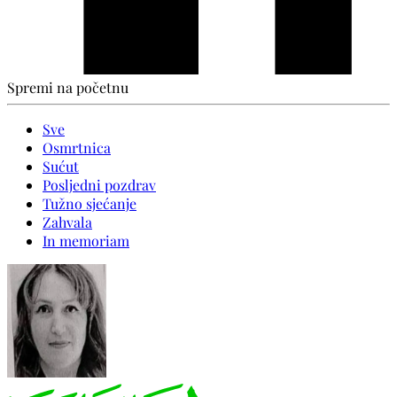
Spremi na početnu
Sve
Osmrtnica
Sućut
Posljedni pozdrav
Tužno sjećanje
Zahvala
In memoriam