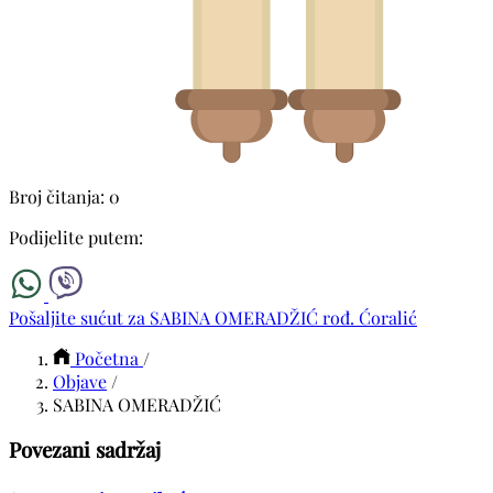
Broj čitanja: 0
Podijelite putem:
Pošaljite sućut za SABINA OMERADŽIĆ rođ. Ćoralić
Početna
/
Objave
/
SABINA OMERADŽIĆ
Povezani sadržaj