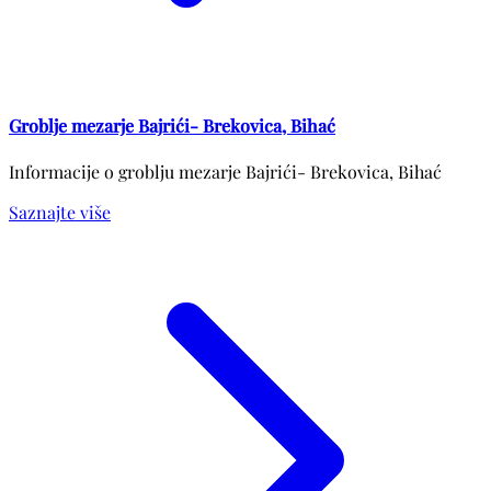
Groblje mezarje Bajrići- Brekovica, Bihać
Informacije o groblju mezarje Bajrići- Brekovica, Bihać
Saznajte više