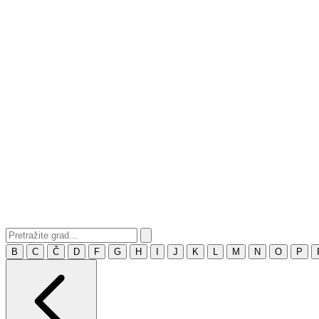
B
C
Č
D
F
G
H
I
J
K
L
M
N
O
P