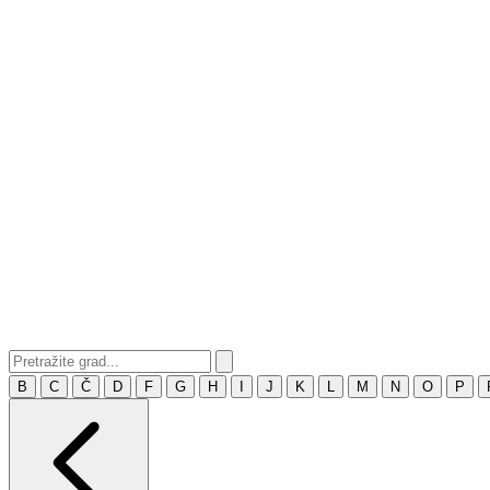
B
C
Č
D
F
G
H
I
J
K
L
M
N
O
P