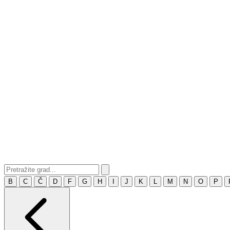
B
C
Č
D
F
G
H
I
J
K
L
M
N
O
P