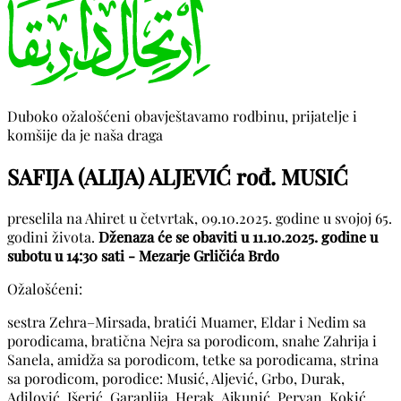
Duboko ožalošćeni obavještavamo rodbinu, prijatelje i
komšije da je naša draga
SAFIJA (ALIJA) ALJEVIĆ rođ. MUSIĆ
preselila na Ahiret u četvrtak, 09.10.2025. godine u svojoj 65.
godini života.
Dženaza će se obaviti u 11.10.2025. godine u
subotu u 14:30 sati - Mezarje Grličića Brdo
Ožalošćeni:
sestra Zehra–Mirsada, bratići Muamer, Eldar i Nedim sa
porodicama, bratična Nejra sa porodicom, snahe Zahrija i
Sanela, amidža sa porodicom, tetke sa porodicama, strina
sa porodicom, porodice: Musić, Aljević, Grbo, Durak,
Adilović, Išerić, Garaplija, Herak, Ajkunić, Pervan, Kokić,