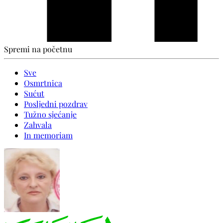
Spremi na početnu
Sve
Osmrtnica
Sućut
Posljedni pozdrav
Tužno sjećanje
Zahvala
In memoriam