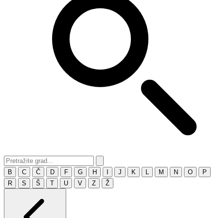
B
C
Č
D
F
G
H
I
J
K
L
M
N
O
P
R
S
Š
T
U
V
Z
Ž