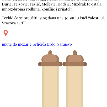
Durić, Fejzović, Fazlić, Mešević, Hodžić, Mizdrak te ostala
mnogobrojna rodbina, komšije i prijatelji.
Tevhid će se proučiti istog dana u 14:30 sati u kući žalosti ul.
Vrazova 24/III.
upute do mezarje Grličića Brdo, Sarajevo