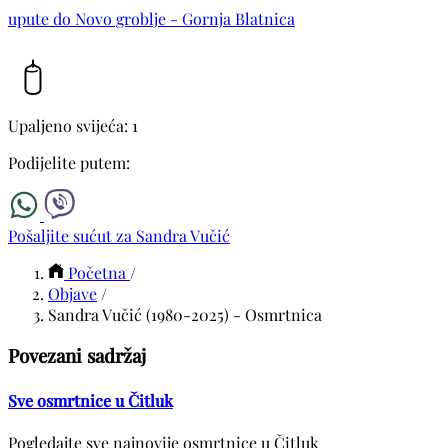
upute do Novo groblje - Gornja Blatnica
Upaljeno svijeća: 1
Podijelite putem:
Pošaljite sućut za Sandra Vučić
Početna
/
Objave
/
Sandra Vučić (1980-2025) - Osmrtnica
Povezani sadržaj
Sve osmrtnice u Čitluk
Pogledajte sve najnovije osmrtnice u Čitluk