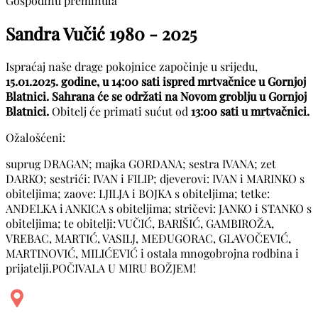
Gospodinu preminula
Sandra Vučić
1980 - 2025
Ispraćaj naše drage pokojnice započinje u srijedu,
15.01.2025. godine, u 14:00 sati ispred mrtvačnice u Gornjoj
Blatnici. Sahrana će se održati na Novom groblju u Gornjoj
Blatnici.
Obitelj će primati sućut od
13:00 sati u mrtvačnici.
Ožalošćeni:
suprug DRAGAN; majka GORDANA; sestra IVANA; zet
DARKO; sestrići: IVAN i FILIP; djeverovi: IVAN i MARINKO s
obiteljima; zaove: LJILJA i BOJKA s obiteljima; tetke:
ANĐELKA i ANKICA s obiteljima; stričevi: JANKO i STANKO s
obiteljima; te obitelji: VUČIĆ, BARIŠIĆ, GAMBIROŽA,
VREBAC, MARTIĆ, VASILJ, MEĐUGORAC, GLAVOČEVIĆ,
MARTINOVIĆ, MILIĆEVIĆ i ostala mnogobrojna rodbina i
prijatelji.POČIVALA U MIRU BOŽJEM!