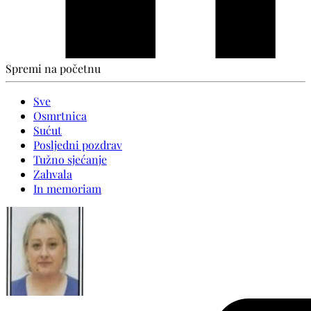
Spremi na početnu
Sve
Osmrtnica
Sućut
Posljedni pozdrav
Tužno sjećanje
Zahvala
In memoriam