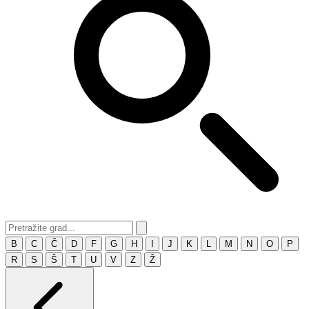
B
C
Č
D
F
G
H
I
J
K
L
M
N
O
P
R
S
Š
T
U
V
Z
Ž