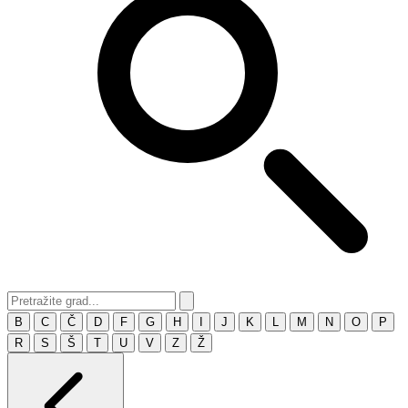
B
C
Č
D
F
G
H
I
J
K
L
M
N
O
P
R
S
Š
T
U
V
Z
Ž