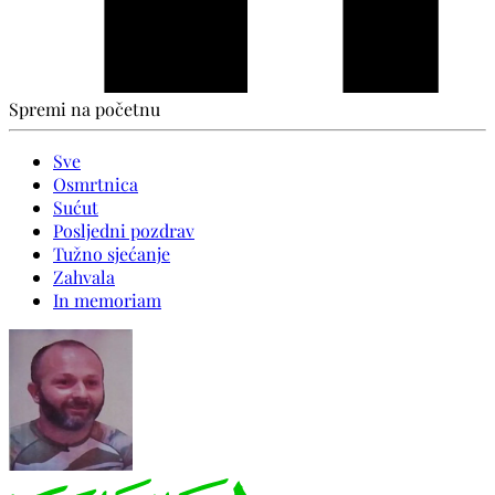
Spremi na početnu
Sve
Osmrtnica
Sućut
Posljedni pozdrav
Tužno sjećanje
Zahvala
In memoriam