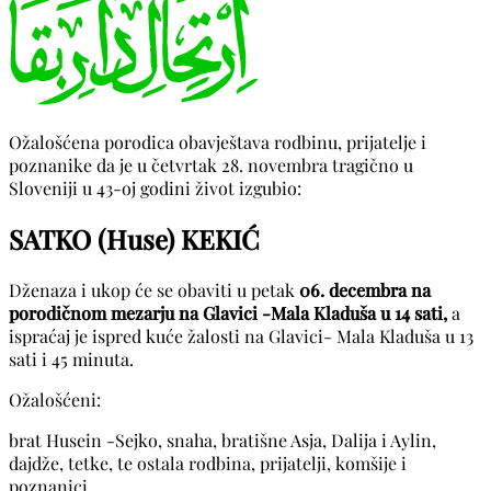
Ožalošćena porodica obavještava rodbinu, prijatelje i
poznanike da je u četvrtak 28. novembra tragično u
Sloveniji u 43-oj godini život izgubio:
SATKO (Huse) KEKIĆ
Dženaza i ukop će se obaviti u petak
06. decembra na
porodičnom mezarju na Glavici -Mala Kladuša u 14 sati,
a
ispraćaj je ispred kuće žalosti na Glavici- Mala Kladuša u 13
sati i 45 minuta.
Ožalošćeni:
brat Husein -Sejko, snaha, bratišne Asja, Dalija i Aylin,
dajdže, tetke, te ostala rodbina, prijatelji, komšije i
poznanici