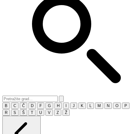
B
C
Č
D
F
G
H
I
J
K
L
M
N
O
P
R
S
Š
T
U
V
Z
Ž