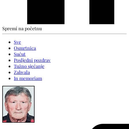
Spremi na početnu
Sve
Osmrtnica
Sućut
Posljedni pozdrav
Tužno sjećanje
Zahvala
In memoriam