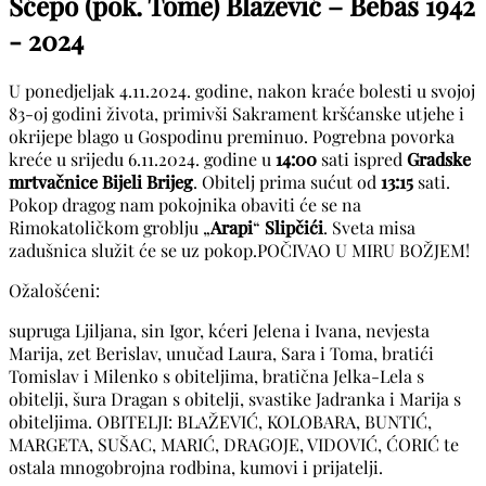
Šćepo (pok. Tome) Blažević – Bebas
1942
- 2024
U ponedjeljak 4.11.2024. godine, nakon kraće bolesti u svojoj
83-oj godini života, primivši Sakrament kršćanske utjehe i
okrijepe blago u Gospodinu preminuo. Pogrebna povorka
kreće u srijedu 6.11.2024. godine u
14:00
sati ispred
Gradske
mrtvačnice
Bijeli
Brijeg
. Obitelj prima sućut od
13:15
sati.
Pokop dragog nam pokojnika obaviti će se na
Rimokatoličkom groblju „
Arapi
“
Slipčići
. Sveta misa
zadušnica služit će se uz pokop.POČIVAO U MIRU BOŽJEM!
Ožalošćeni:
supruga Ljiljana, sin Igor, kćeri Jelena i Ivana, nevjesta
Marija, zet Berislav, unučad Laura, Sara i Toma, bratići
Tomislav i Milenko s obiteljima, bratična Jelka-Lela s
obitelji, šura Dragan s obitelji, svastike Jadranka i Marija s
obiteljima. OBITELJI: BLAŽEVIĆ, KOLOBARA, BUNTIĆ,
MARGETA, SUŠAC, MARIĆ, DRAGOJE, VIDOVIĆ, ĆORIĆ te
ostala mnogobrojna rodbina, kumovi i prijatelji.