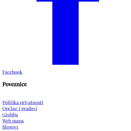
Facebook
Poveznice
Politika privatnosti
Općine i gradovi
Groblja
Web mapa
Blogovi