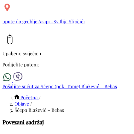
upute do groblje Arapi -Sv.Ilija Slipčići
Upaljeno svijeća: 1
Podijelite putem:
Pošaljite sućut za Šćepo (pok. Tome) Blažević – Bebas
Početna
/
Objave
/
Šćepo Blažević – Bebas
Povezani sadržaj