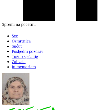
Spremi na početnu
Sve
Osmrtnica
Sućut
Posljedni pozdrav
Tužno sjećanje
Zahvala
In memoriam