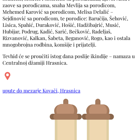
zaove sa porodicama, snaha Mevlija sa porodicom,
Mehemed Karović sa porodicom, Melisa Delalić –
Sejdinović sa porodicom, te porodice: Baručija, Šehović,
Lisica, Spahić, Duraković, Hošić, Hadžibajrić, Musić,
Hubijar, Podrug, Kadić, Sarić, Bečković, Radeljaš,
Rizvanović, Kalkan, Šabeta, Beganović, Rogo, kao i ostala
mnogobrojna rodbina, komšije i prijatelji.
Tevhid će se proučiti istog dana poslije ikindije – namaza u
Centralnoj džamiji Hrasnica.
upute do mezarje Kovači, Hrasnica