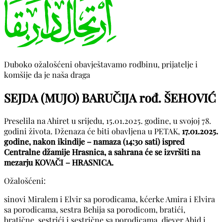
Duboko ožalošćeni obavještavamo rodbinu, prijatelje i
komšije da je naša draga
SEJDA (MUJO) BARUČIJA rođ. ŠEHOVIĆ
Preselila na Ahiret u srijedu, 15.01.2025. godine, u svojoj 78.
godini života. Dženaza će biti obavljena u PETAK,
17.01.2025.
godine, nakon ikindije – namaza (14:30 sati) ispred
Centralne džamije Hrasnica, a sahrana će se izvršiti na
mezarju KOVAČI – HRASNICA.
Ožalošćeni:
sinovi Miralem i Elvir sa porodicama, kćerke Amira i Elvira
sa porodicama, sestra Behija sa porodicom, bratići,
bratične, sestrići i sestrične sa porodicama, djever Abid i