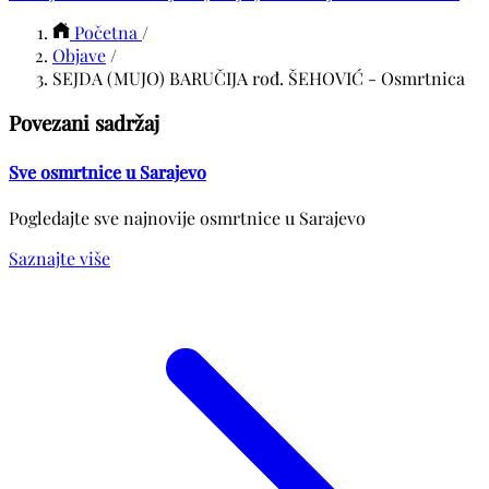
Početna
/
Objave
/
SEJDA (MUJO) BARUČIJA rođ. ŠEHOVIĆ - Osmrtnica
Povezani sadržaj
Sve osmrtnice u Sarajevo
Pogledajte sve najnovije osmrtnice u Sarajevo
Saznajte više