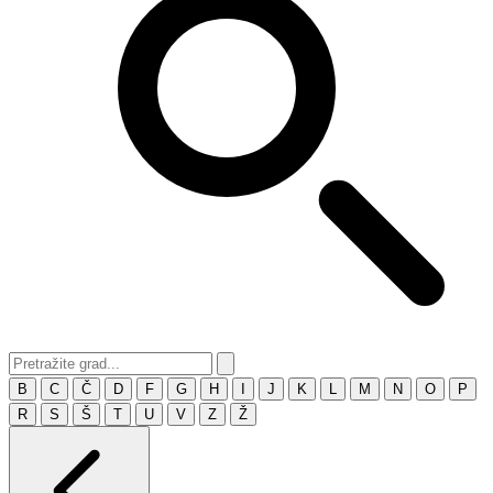
B
C
Č
D
F
G
H
I
J
K
L
M
N
O
P
R
S
Š
T
U
V
Z
Ž