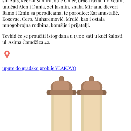
sin Adis, kćerka Samira, otac Omer, braća Rizah i Elvedin,
unučad Alen i Dunja, zet Jasmin, snaha Mirjana, djeveri
Ramo i Emin sa porodicama, te porodice: Karamustafić,
Kosovac, Cero, Muharemović, Mrdić, kao i ostala
mnogobrojna rodbina, komšije i prijatelji.
Tevhid će se proučiti istog dana u 13:00 sati u kući žalosti
ul. Asima Čamdžića 42.
upute do gradsko groblje VLAKOVO