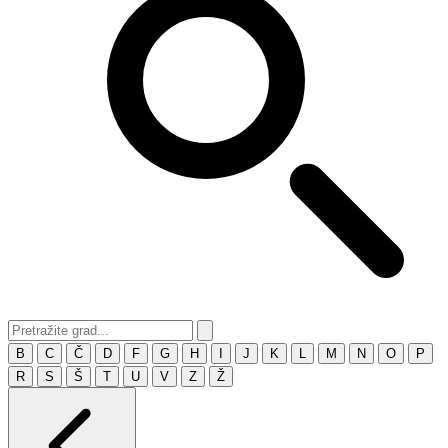
B
C
Č
D
F
G
H
I
J
K
L
M
N
O
P
R
S
Š
T
U
V
Z
Ž