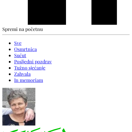
Spremi na početnu
Sve
Osmrtnica
Sućut
Posljedni pozdrav
Tužno sjećanje
Zahvala
In memoriam