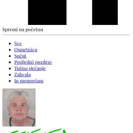
Spremi na početnu
Sve
Osmrtnica
Sućut
Posljedni pozdrav
Tužno sjećanje
Zahvala
In memoriam