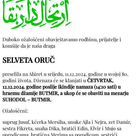
Duboko ožalošćeni obavještavamo rodbinu, prijatelje i
komšije da je naša draga
SELVETA ORUČ
preselila na Ahiret u srijedu, 11.12.2024. godine u svojoj 80.
godini života. Dženaza će se klanjati u
ČETVRTAK,
12.12.2024. godine poslije ikindije namaza (14:10 sati) u
hraemu džamije BUTMIR, a ukop će se obaviti na mezarju
SUHODOL – BUTMIR.
Ožalošćeni:
suprug Jusuf, kćerka Mersiha, unuke Ajla i Nejra, zet Damir,
sestra Fikreta, snaha Dika, bratići Edin, Elvir i Mujo sa
porodicama, bratična Merima sa porodicom, sestrići