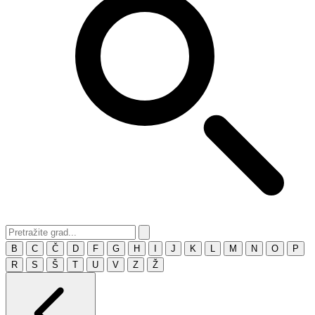
B
C
Č
D
F
G
H
I
J
K
L
M
N
O
P
R
S
Š
T
U
V
Z
Ž