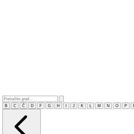
B
C
Č
D
F
G
H
I
J
K
L
M
N
O
P