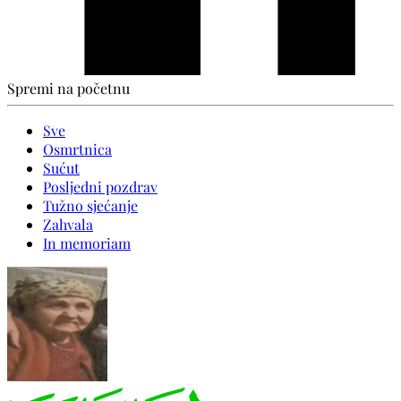
Spremi na početnu
Sve
Osmrtnica
Sućut
Posljedni pozdrav
Tužno sjećanje
Zahvala
In memoriam