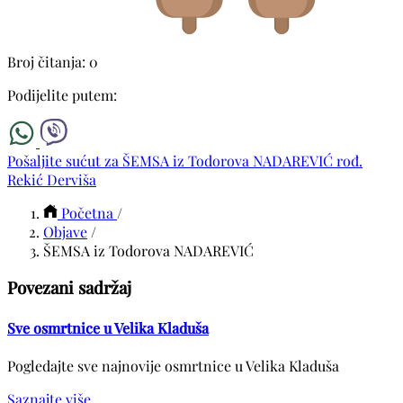
Broj čitanja: 0
Podijelite putem:
Pošaljite sućut za ŠEMSA iz Todorova NADAREVIĆ rođ.
Rekić Derviša
Početna
/
Objave
/
ŠEMSA iz Todorova NADAREVIĆ
Povezani sadržaj
Sve osmrtnice u Velika Kladuša
Pogledajte sve najnovije osmrtnice u Velika Kladuša
Saznajte više