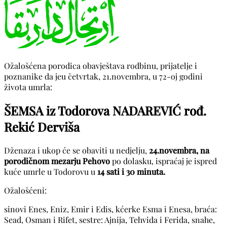
Ožalošćena porodica obavještava rodbinu, prijatelje i
poznanike da jeu četvrtak, 21.novembra, u 72-oj godini
života umrla:
ŠEMSA iz Todorova NADAREVIĆ rođ.
Rekić Derviša
Dženaza i ukop će se obaviti u nedjelju,
24.novembra, na
porodičnom mezarju Pehovo
po dolasku, ispraćaj je ispred
kuće umrle u Todorovu u
14 sati i 30 minuta.
Ožalošćeni:
sinovi Enes, Eniz, Emir i Edis, kćerke Esma i Enesa, braća:
Sead, Osman i Rifet, sestre: Ajnija, Tehvida i Ferida, snahe,