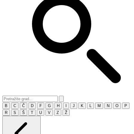
B
C
Č
D
F
G
H
I
J
K
L
M
N
O
P
R
S
Š
T
U
V
Z
Ž