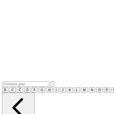
B
C
Č
D
F
G
H
I
J
K
L
M
N
O
P