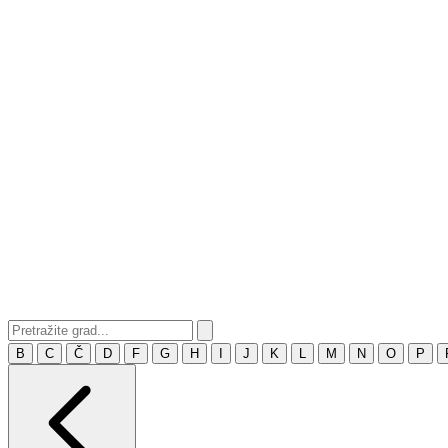
B
C
Č
D
F
G
H
I
J
K
L
M
N
O
P