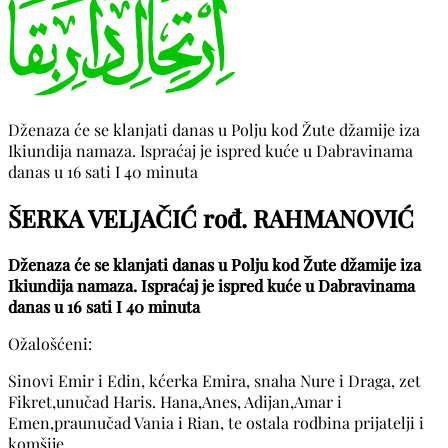
Dženaza će se klanjati danas u Polju kod Žute džamije iza
Ikiundija namaza. Ispraćaj je ispred kuće u Dabravinama
danas u 16 sati I 40 minuta
ŠERKA VELJAČIĆ rođ. RAHMANOVIĆ
Dženaza će se klanjati danas u Polju kod Žute džamije iza
Ikiundija namaza. Ispraćaj je ispred kuće u Dabravinama
danas u 16 sati I 40 minuta
Ožalošćeni:
Sinovi Emir i Edin, kćerka Emira, snaha Nure i Draga, zet
Fikret,unučad Haris. Hana,Anes, Adijan,Amar i
Emen,praunučad Vania i Rian, te ostala rodbina prijatelji i
komšije