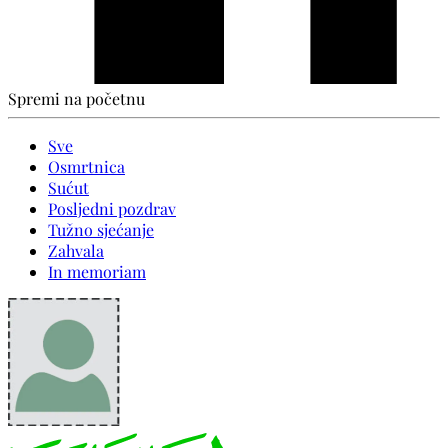
Spremi na početnu
Sve
Osmrtnica
Sućut
Posljedni pozdrav
Tužno sjećanje
Zahvala
In memoriam