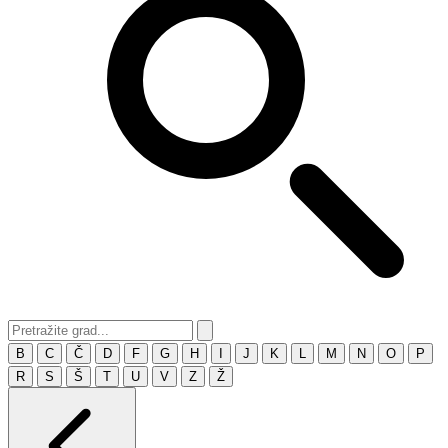
B
C
Č
D
F
G
H
I
J
K
L
M
N
O
P
R
S
Š
T
U
V
Z
Ž