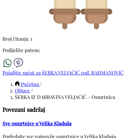
Broj čitanja: 1
Podijelite putem:
Pošaljite sućut za ŠERKA VELJAČIĆ rođ. RAHMANOVIĆ
Početna
/
Objave
/
ŠERKA IZ DABRAVINA VELJAČIĆ - Osmrtnica
Povezani sadržaj
Sve osmrtnice u Velika Kladuša
Pogledajte sve najnovije osmrtnice u Velika Kladuša