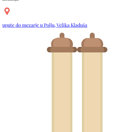
upute do mezarje u Polju, Velika Kladuša