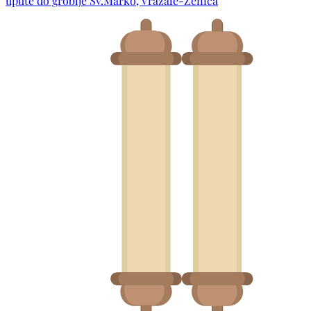
upute do groblje Sv.Marko, Vražale-Zenica