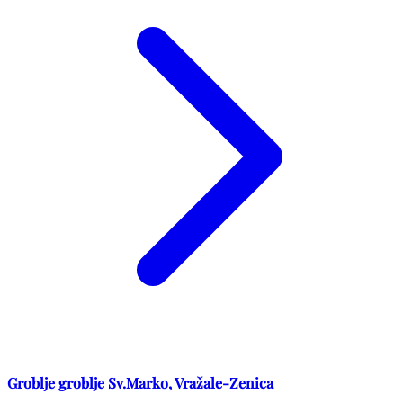
Groblje groblje Sv.Marko, Vražale-Zenica