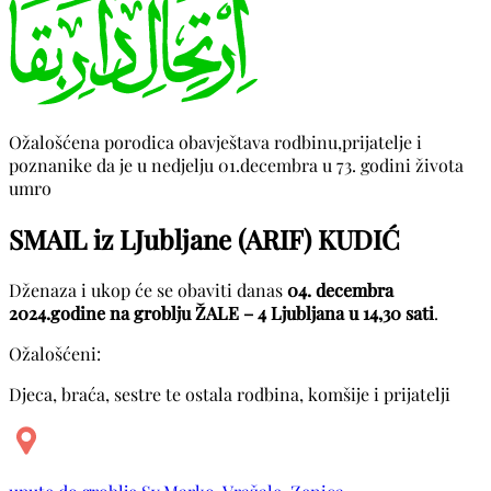
Ožalošćena porodica obavještava rodbinu,prijatelje i
poznanike da je u nedjelju 01.decembra u 73. godini života
umro
SMAIL iz LJubljane (ARIF) KUDIĆ
Dženaza i ukop će se obaviti danas
04. decembra
2024.godine na groblju ŽALE – 4 Ljubljana u 14,30 sati
.
Ožalošćeni:
Djeca, braća, sestre te ostala rodbina, komšije i prijatelji