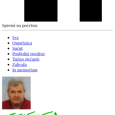
Spremi na početnu
Sve
Osmrtnica
Sućut
Posljedni pozdrav
Tužno sjećanje
Zahvala
In memoriam