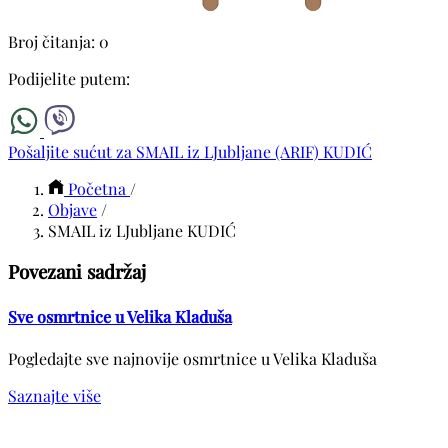
Broj čitanja: 0
Podijelite putem:
Pošaljite sućut za SMAIL iz LJubljane (ARIF) KUDIĆ
Početna
/
Objave
/
SMAIL iz LJubljane KUDIĆ
Povezani sadržaj
Sve osmrtnice u Velika Kladuša
Pogledajte sve najnovije osmrtnice u Velika Kladuša
Saznajte više