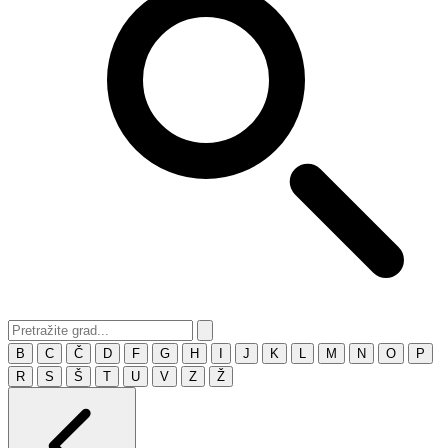
B
C
Č
D
F
G
H
I
J
K
L
M
N
O
P
R
S
Š
T
U
V
Z
Ž