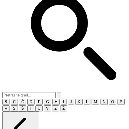
B
C
Č
D
F
G
H
I
J
K
L
M
N
O
P
R
S
Š
T
U
V
Z
Ž