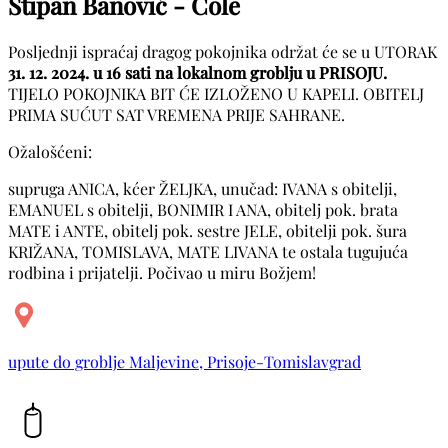
Stipan Banović - Cole
Posljednji ispraćaj dragog pokojnika održat će se u UTORAK
31. 12. 2024. u 16 sati na lokalnom groblju u PRISOJU.
TIJELO POKOJNIKA BIT ĆE IZLOŽENO U KAPELI. OBITELJ
PRIMA SUĆUT SAT VREMENA PRIJE SAHRANE.
Ožalošćeni:
supruga ANICA, kćer ŽELJKA, unučad: IVANA s obitelji,
EMANUEL s obitelji, BONIMIR I ANA, obitelj pok. brata
MATE i ANTE, obitelj pok. sestre JELE, obitelji pok. šura
KRIŽANA, TOMISLAVA, MATE LIVANA te ostala tugujuća
rodbina i prijatelji. Počivao u miru Božjem!
upute do groblje Maljevine, Prisoje-Tomislavgrad