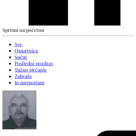
Spremi na početnu
Sve
Osmrtnica
Sućut
Posljedni pozdrav
Tužno sjećanje
Zahvala
In memoriam