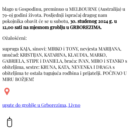
blago u Gospodinu, preminuo u MELBOURNE (Australija) u
79-oj godini života. Posljednji ispraćaj dragog nam
pokojnika obavit će se u subotu,
30. studenog 2024 g. u
12,00 sati na mjesnom groblju u GRBOREZIMA.
Ožalošćeni:
supruga KAJA, sinovi: MIRKO i TONY, nevjesta MARIJANA,
unučad: KRISTIJAN, KATARINA, KLAUDIA, MARKO,
GABRIELA, STIPE i DANIELA, braća: IVAN, MIRO i STANKO s
obiteljima, sestre: KRUNA, KATA, NEVENKA I DRAGA s
obiteljima te ostala tugujuća rodbina i prijatelji. POČIVAO U
MIRU BOŽJEM!
upute do groblje u Grborezima, Livno