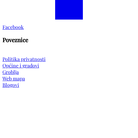
Facebook
Poveznice
Politika privatnosti
Općine i gradovi
Groblja
Web mapa
Blogovi