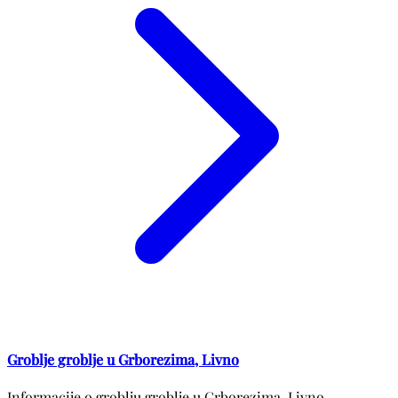
Groblje groblje u Grborezima, Livno
Informacije o groblju groblje u Grborezima, Livno