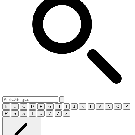
B
C
Č
D
F
G
H
I
J
K
L
M
N
O
P
R
S
Š
T
U
V
Z
Ž