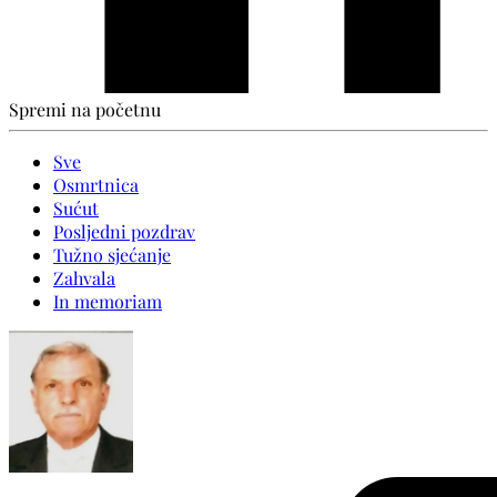
Spremi na početnu
Sve
Osmrtnica
Sućut
Posljedni pozdrav
Tužno sjećanje
Zahvala
In memoriam